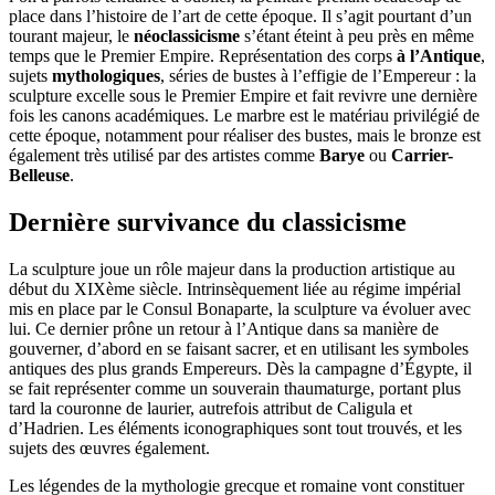
place dans l’histoire de l’art de cette époque. Il s’agit pourtant d’un
tourant majeur, le
néoclassicisme
s’étant éteint à peu près en même
temps que le Premier Empire. Représentation des corps
à l’Antique
,
sujets
mythologiques
, séries de bustes à l’effigie de l’Empereur : la
sculpture excelle sous le Premier Empire et fait revivre une dernière
fois les canons académiques. Le marbre est le matériau privilégié de
cette époque, notamment pour réaliser des bustes, mais le bronze est
également très utilisé par des artistes comme
Barye
ou
Carrier-
Belleuse
.
Dernière survivance du classicisme
La sculpture joue un rôle majeur dans la production artistique au
début du XIXème siècle. Intrinsèquement liée au régime impérial
mis en place par le Consul Bonaparte, la sculpture va évoluer avec
lui. Ce dernier prône un retour à l’Antique dans sa manière de
gouverner, d’abord en se faisant sacrer, et en utilisant les symboles
antiques des plus grands Empereurs. Dès la campagne d’Égypte, il
se fait représenter comme un souverain thaumaturge, portant plus
tard la couronne de laurier, autrefois attribut de Caligula et
d’Hadrien. Les éléments iconographiques sont tout trouvés, et les
sujets des œuvres également.
Les légendes de la mythologie grecque et romaine vont constituer