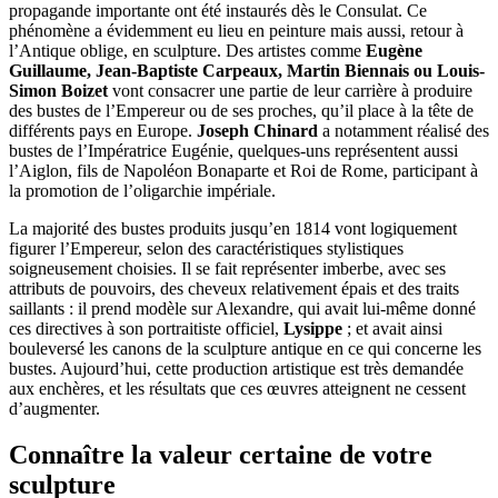
propagande importante ont été instaurés dès le Consulat. Ce
phénomène a évidemment eu lieu en peinture mais aussi, retour à
l’Antique oblige, en sculpture. Des artistes comme
Eugène
Guillaume, Jean-Baptiste Carpeaux, Martin Biennais ou Louis-
Simon Boizet
vont consacrer une partie de leur carrière à produire
des bustes de l’Empereur ou de ses proches, qu’il place à la tête de
différents pays en Europe.
Joseph Chinard
a notamment réalisé des
bustes de l’Impératrice Eugénie, quelques-uns représentent aussi
l’Aiglon, fils de Napoléon Bonaparte et Roi de Rome, participant à
la promotion de l’oligarchie impériale.
La majorité des bustes produits jusqu’en 1814 vont logiquement
figurer l’Empereur, selon des caractéristiques stylistiques
soigneusement choisies. Il se fait représenter imberbe, avec ses
attributs de pouvoirs, des cheveux relativement épais et des traits
saillants : il prend modèle sur Alexandre, qui avait lui-même donné
ces directives à son portraitiste officiel,
Lysippe
; et avait ainsi
bouleversé les canons de la sculpture antique en ce qui concerne les
bustes. Aujourd’hui, cette production artistique est très demandée
aux enchères, et les résultats que ces œuvres atteignent ne cessent
d’augmenter.
Connaître la valeur certaine de votre
sculpture