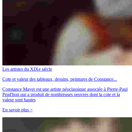
Les artistes du XIXe siècle
Cote et valeur des tableaux, dessins, peintures de Constance...
Constance Mayer est une artiste néoclassique associée à Pierre-Paul
Prud'hon qui a produit de nombreuses oeuvres dont la cote et la
valeur sont hautes
En savoir plus >