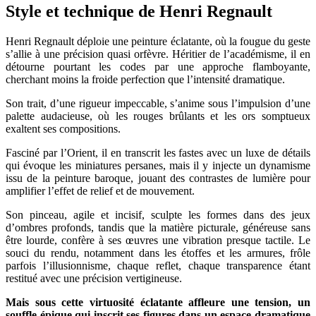
Style et technique de Henri Regnault
Henri Regnault déploie une peinture éclatante, où la fougue du geste
s’allie à une précision quasi orfèvre. Héritier de l’académisme, il en
détourne pourtant les codes par une approche flamboyante,
cherchant moins la froide perfection que l’intensité dramatique.
Son trait, d’une rigueur impeccable, s’anime sous l’impulsion d’une
palette audacieuse, où les rouges brûlants et les ors somptueux
exaltent ses compositions.
Fasciné par l’Orient, il en transcrit les fastes avec un luxe de détails
qui évoque les miniatures persanes, mais il y injecte un dynamisme
issu de la peinture baroque, jouant des contrastes de lumière pour
amplifier l’effet de relief et de mouvement.
Son pinceau, agile et incisif, sculpte les formes dans des jeux
d’ombres profonds, tandis que la matière picturale, généreuse sans
être lourde, confère à ses œuvres une vibration presque tactile. Le
souci du rendu, notamment dans les étoffes et les armures, frôle
parfois l’illusionnisme, chaque reflet, chaque transparence étant
restitué avec une précision vertigineuse.
Mais sous cette virtuosité éclatante affleure une tension, un
souffle épique qui inscrit ses figures dans un espace dramatique