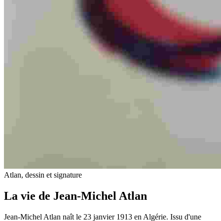
Atlan, dessin et signature
La vie de Jean-Michel Atlan
Jean-Michel Atlan naît le 23 janvier 1913 en Algérie. Issu d'une