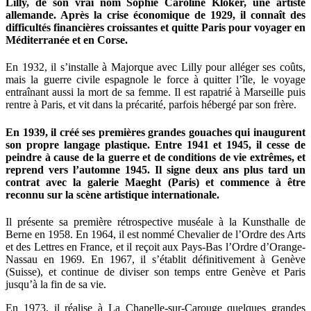
Lilly, de son vrai nom Sophie Caroline Klöker, une artiste
allemande. Après la crise économique de 1929, il connaît des
difficultés financières croissantes et quitte Paris pour voyager en
Méditerranée et en Corse.
En 1932, il s’installe à Majorque avec Lilly pour alléger ses coûts,
mais la guerre civile espagnole le force à quitter l’île, le voyage
entraînant aussi la mort de sa femme. Il est rapatrié à Marseille puis
rentre à Paris, et vit dans la précarité, parfois hébergé par son frère.
En 1939, il créé ses premières grandes gouaches qui inaugurent
son propre langage plastique. Entre 1941 et 1945, il cesse de
peindre à cause de la guerre et de conditions de vie extrêmes, et
reprend vers l’automne 1945. Il signe deux ans plus tard un
contrat avec la galerie Maeght (Paris) et commence à être
reconnu sur la scène artistique internationale.
Il présente sa première rétrospective muséale à la Kunsthalle de
Berne en 1958. En 1964, il est nommé Chevalier de l’Ordre des Arts
et des Lettres en France, et il reçoit aux Pays-Bas l’Ordre d’Orange-
Nassau en 1969. En 1967, il s’établit définitivement à Genève
(Suisse), et continue de diviser son temps entre Genève et Paris
jusqu’à la fin de sa vie.
En 1973, il réalise à La Chapelle-sur-Carouge quelques grandes