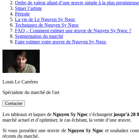
Ordre de valeur allant d’une œuvre simple à la plus prestigieuse
Situer l’artiste
Période
La vie de Le Nguyen Sy Ngoc
Techniques de Nguyen Sy Ngoc
FAQ – Comment estimer une œuvre de Nguyen Sy Ngoc ?
Segmentation du marché
Faire estimer votre œuvre de Nguyen Sy Ngoc
Louis Le Carréres
Spécialiste du marché de l'art
Contacter
Les tableaux et laques de
Nguyen Sy Ngoc
s’échangent
jusqu’à 28 
marché actuel et d’optimiser, le cas échéant, la vente d’une œuvre.
Si vous possédez une œuvre de
Nguyen Sy Ngoc
et souhaitez conna
récents du marché.