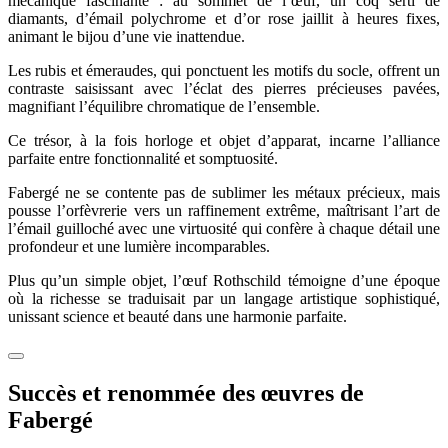
mécanique fascinante : au sommet de l’œuf, un coq serti de
diamants, d’émail polychrome et d’or rose jaillit à heures fixes,
animant le bijou d’une vie inattendue.
Les rubis et émeraudes, qui ponctuent les motifs du socle, offrent un
contraste saisissant avec l’éclat des pierres précieuses pavées,
magnifiant l’équilibre chromatique de l’ensemble.
Ce trésor, à la fois horloge et objet d’apparat, incarne l’alliance
parfaite entre fonctionnalité et somptuosité.
Fabergé ne se contente pas de sublimer les métaux précieux, mais
pousse l’orfèvrerie vers un raffinement extrême, maîtrisant l’art de
l’émail guilloché avec une virtuosité qui confère à chaque détail une
profondeur et une lumière incomparables.
Plus qu’un simple objet, l’œuf Rothschild témoigne d’une époque
où la richesse se traduisait par un langage artistique sophistiqué,
unissant science et beauté dans une harmonie parfaite.
Succès et renommée des œuvres de
Fabergé