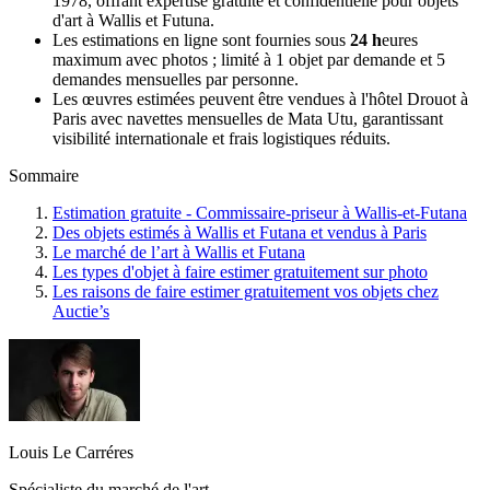
1978, offrant expertise gratuite et confidentielle pour objets
d'art à Wallis et Futuna.
Les estimations en ligne sont fournies sous
24 h
eures
maximum avec photos ; limité à 1 objet par demande et 5
demandes mensuelles par personne.
Les œuvres estimées peuvent être vendues à l'hôtel Drouot à
Paris avec navettes mensuelles de Mata Utu, garantissant
visibilité internationale et frais logistiques réduits.
Sommaire
Estimation gratuite - Commissaire-priseur à Wallis-et-Futana
Des objets estimés à Wallis et Futana et vendus à Paris
Le marché de l’art à Wallis et Futana
Les types d'objet à faire estimer gratuitement sur photo
Les raisons de faire estimer gratuitement vos objets chez
Auctie’s
Louis Le Carréres
Spécialiste du marché de l'art