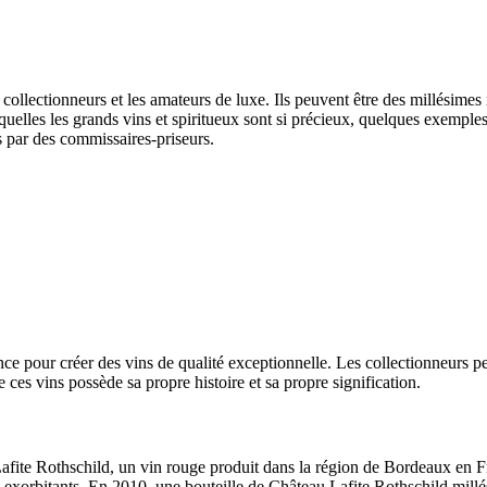
collectionneurs et les amateurs de luxe. Ils peuvent être des millésimes 
squelles les grands vins et spiritueux sont si précieux, quelques exemples
ts par des commissaires-priseurs.
ence pour créer des vins de qualité exceptionnelle. Les collectionneurs p
s vins possède sa propre histoire et sa propre signification.
Lafite Rothschild, un vin rouge produit dans la région de Bordeaux en F
ix exorbitants. En 2010, une bouteille de Château Lafite Rothschild mil