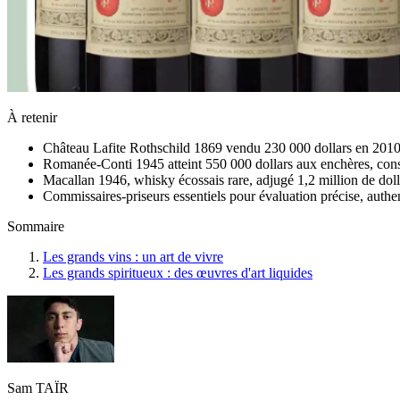
À retenir
Château Lafite Rothschild 1869 vendu 230 000 dollars en 2010,
Romanée-Conti 1945 atteint 550 000 dollars aux enchères, cons
Macallan 1946, whisky écossais rare, adjugé 1,2 million de dol
Commissaires-priseurs essentiels pour évaluation précise, authen
Sommaire
Les grands vins : un art de vivre
Les grands spiritueux : des œuvres d'art liquides
Sam TAÏR