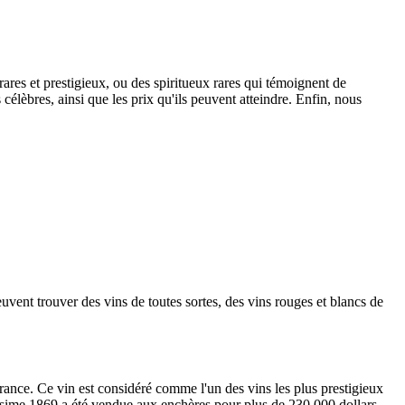
rares et prestigieux, ou des spiritueux rares qui témoignent de
 célèbres, ainsi que les prix qu'ils peuvent atteindre. Enfin, nous
euvent trouver des vins de toutes sortes, des vins rouges et blancs de
rance. Ce vin est considéré comme l'un des vins les plus prestigieux
lésime 1869 a été vendue aux enchères pour plus de 230 000 dollars.