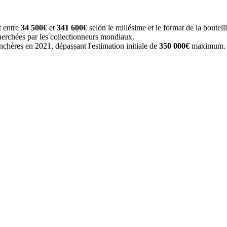
t entre
34 500€
et
341 600€
selon le millésime et le format de la bouteill
herchées par les collectionneurs mondiaux.
chères en 2021, dépassant l'estimation initiale de
350 000€
maximum.