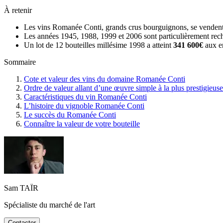
À retenir
Les vins Romanée Conti, grands crus bourguignons, se venden
Les années 1945, 1988, 1999 et 2006 sont particulièrement rec
Un lot de 12 bouteilles millésime 1998 a atteint
341 600€
aux en
Sommaire
Cote et valeur des vins du domaine Romanée Conti
Ordre de valeur allant d’une œuvre simple à la plus prestigieuse
Caractéristiques du vin Romanée Conti
L’histoire du vignoble Romanée Conti
Le succès du Romanée Conti
Connaître la valeur de votre bouteille
Sam TAÏR
Spécialiste du marché de l'art
Contacter