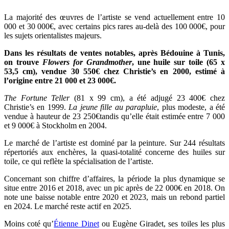
La majorité des œuvres de l’artiste se vend actuellement entre 10
000 et 30 000€, avec certains pics rares au-delà des 100 000€, pour
les sujets orientalistes majeurs.
Dans les résultats de ventes notables, après Bédouine à Tunis,
on trouve
Flowers for Grandmother
, une huile sur toile (65 x
53,5 cm), vendue 30 550€ chez Christie’s en 2000, estimé à
l’origine entre 21 000 et 23 000€.
The Fortune Teller
(81 x 99 cm), a été adjugé 23 400€ chez
Christie’s en 1999.
La jeune fille au parapluie
, plus modeste, a été
vendue à hauteur de 23 250€tandis qu’elle était estimée entre 7 000
et 9 000€ à Stockholm en 2004.
Le marché de l’artiste est dominé par la peinture. Sur 244 résultats
répertoriés aux enchères, la quasi-totalité concerne des huiles sur
toile, ce qui reflète la spécialisation de l’artiste.
Concernant son chiffre d’affaires, la période la plus dynamique se
situe entre 2016 et 2018, avec un pic après de 22 000€ en 2018. On
note une baisse notable entre 2020 et 2023, mais un rebond partiel
en 2024. Le marché reste actif en 2025.
Moins coté qu’
Étienne Dinet
ou Eugène Giradet, ses toiles les plus