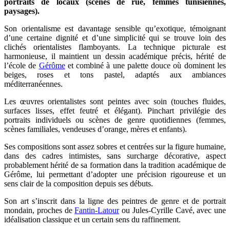
portraits de locaux (scènes de rue, femmes tunisiennes,
paysages).
Son orientalisme est davantage sensible qu’exotique, témoignant
d’une certaine dignité et d’une simplicité qui se trouve loin des
clichés orientalistes flamboyants. La technique picturale est
harmonieuse, il maintient un dessin académique précis, hérité de
l’école de
Gérôme
et combiné à une palette douce où dominent les
beiges, roses et tons pastel, adaptés aux ambiances
méditerranéennes.
Les œuvres orientalistes sont peintes avec soin (touches fluides,
surfaces lisses, effet feutré et élégant). Pinchart privilégie des
portraits individuels ou scènes de genre quotidiennes (femmes,
scènes familiales, vendeuses d’orange, mères et enfants).
Ses compositions sont assez sobres et centrées sur la figure humaine,
dans des cadres intimistes, sans surcharge décorative, aspect
probablement hérité de sa formation dans la tradition académique de
Gérôme, lui permettant d’adopter une précision rigoureuse et un
sens clair de la composition depuis ses débuts.
Son art s’inscrit dans la ligne des peintres de genre et de portrait
mondain, proches de
Fantin-Latour
ou Jules-Cyrille Cavé, avec une
idéalisation classique et un certain sens du raffinement.