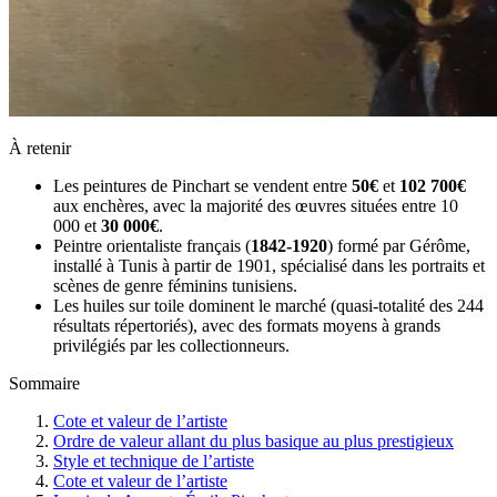
À retenir
Les peintures de Pinchart se vendent entre
50€
et
102 700€
aux enchères, avec la majorité des œuvres situées entre 10
000 et
30 000€
.
Peintre orientaliste français (
1842-1920
) formé par Gérôme,
installé à Tunis à partir de 1901, spécialisé dans les portraits et
scènes de genre féminins tunisiens.
Les huiles sur toile dominent le marché (quasi-totalité des 244
résultats répertoriés), avec des formats moyens à grands
privilégiés par les collectionneurs.
Sommaire
Cote et valeur de l’artiste
Ordre de valeur allant du plus basique au plus prestigieux
Style et technique de l’artiste
Cote et valeur de l’artiste