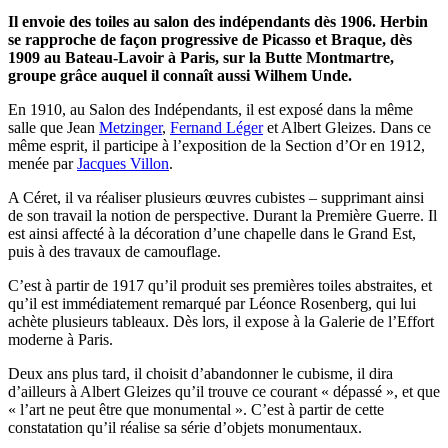
Il envoie des toiles au salon des indépendants dès 1906. Herbin
se rapproche de façon progressive de Picasso et Braque, dès
1909 au Bateau-Lavoir à Paris, sur la Butte Montmartre,
groupe grâce auquel il connaît aussi Wilhem Unde.
En 1910, au Salon des Indépendants, il est exposé dans la même
salle que Jean
Metzinger
,
Fernand Léger
et Albert Gleizes. Dans ce
même esprit, il participe à l’exposition de la Section d’Or en 1912,
menée par
Jacques Villon
.
A Céret, il va réaliser plusieurs œuvres cubistes – supprimant ainsi
de son travail la notion de perspective. Durant la Première Guerre. Il
est ainsi affecté à la décoration d’une chapelle dans le Grand Est,
puis à des travaux de camouflage.
C’est à partir de 1917 qu’il produit ses premières toiles abstraites, et
qu’il est immédiatement remarqué par Léonce Rosenberg, qui lui
achète plusieurs tableaux. Dès lors, il expose à la Galerie de l’Effort
moderne à Paris.
Deux ans plus tard, il choisit d’abandonner le cubisme, il dira
d’ailleurs à Albert Gleizes qu’il trouve ce courant « dépassé », et que
« l’art ne peut être que monumental ». C’est à partir de cette
constatation qu’il réalise sa série d’objets monumentaux.