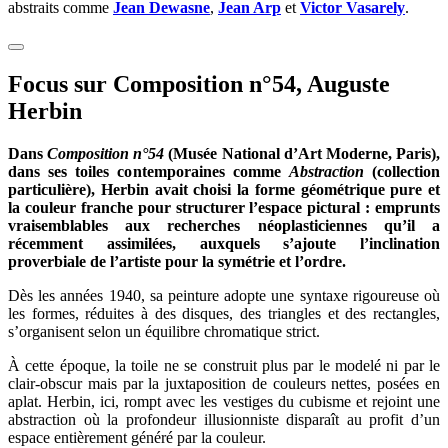
abstraits comme
Jean Dewasne
,
Jean Arp
et
Victor Vasarely
.
Focus sur Composition n°54, Auguste
Herbin
Dans
Composition n°54
(Musée National d’Art Moderne, Paris),
dans ses toiles contemporaines comme
Abstraction
(collection
particulière), Herbin avait choisi la forme géométrique pure et
la couleur franche pour structurer l’espace pictural : emprunts
vraisemblables aux recherches néoplasticiennes qu’il a
récemment assimilées, auxquels s’ajoute l’inclination
proverbiale de l’artiste pour la symétrie et l’ordre.
Dès les années 1940, sa peinture adopte une syntaxe rigoureuse où
les formes, réduites à des disques, des triangles et des rectangles,
s’organisent selon un équilibre chromatique strict.
À cette époque, la toile ne se construit plus par le modelé ni par le
clair-obscur mais par la juxtaposition de couleurs nettes, posées en
aplat. Herbin, ici, rompt avec les vestiges du cubisme et rejoint une
abstraction où la profondeur illusionniste disparaît au profit d’un
espace entièrement généré par la couleur.