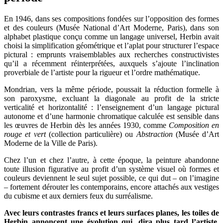
En 1946, dans ses compositions fondées sur l’opposition des formes
et des couleurs (Musée National d’Art Moderne, Paris), dans son
alphabet plastique conçu comme un langage universel, Herbin avait
choisi la simplification géométrique et l’aplat pour structurer l’espace
pictural : emprunts vraisemblables aux recherches constructivistes
qu’il a récemment réinterprétées, auxquels s’ajoute l’inclination
proverbiale de l’artiste pour la rigueur et l’ordre mathématique.
Mondrian, vers la même période, poussait la réduction formelle à
son paroxysme, excluant la diagonale au profit de la stricte
verticalité et horizontalité : l’enseignement d’un langage pictural
autonome et d’une harmonie chromatique calculée est sensible dans
les œuvres de Herbin dès les années 1930, comme
Composition en
rouge et vert
(collection particulière) ou
Abstraction
(Musée d’Art
Moderne de la Ville de Paris).
Chez l’un et chez l’autre, à cette époque, la peinture abandonne
toute illusion figurative au profit d’un système visuel où formes et
couleurs deviennent le seul sujet possible, ce qui dut – on l’imagine
– fortement dérouter les contemporains, encore attachés aux vestiges
du cubisme et aux derniers feux du surréalisme.
Avec leurs contrastes francs et leurs surfaces planes, les toiles de
Herbin annoncent une évolution qui, dira plus tard l’artiste,