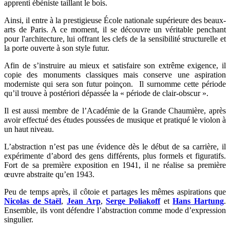
apprenti ébéniste taillant le bois.
Ainsi, il entre à la prestigieuse École nationale supérieure des beaux-
arts de Paris. A ce moment, il se découvre un véritable penchant
pour l'architecture, lui offrant les clefs de la sensibilité structurelle et
la porte ouverte à son style futur.
Afin de s’instruire au mieux et satisfaire son extrême exigence, il
copie des monuments classiques mais conserve une aspiration
moderniste qui sera son futur poinçon. Il surnomme cette période
qu’il trouve à postériori dépassée la « période de clair-obscur ».
Il est aussi membre de l’Académie de la Grande Chaumière, après
avoir effectué des études poussées de musique et pratiqué le violon à
un haut niveau.
L’abstraction n’est pas une évidence dès le début de sa carrière, il
expérimente d’abord des gens différents, plus formels et figuratifs.
Fort de sa première exposition en 1941, il ne réalise sa première
œuvre abstraite qu’en 1943.
Peu de temps après, il côtoie et partages les mêmes aspirations que
Nicolas de Staël
,
Jean Arp
,
Serge Poliakoff
et
Hans Hartung
.
Ensemble, ils vont défendre l’abstraction comme mode d’expression
singulier.