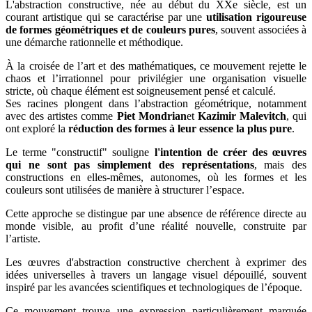
L'abstraction constructive, née au début du XXe siècle, est un
courant artistique qui se caractérise par une
utilisation rigoureuse
de formes géométriques et de couleurs pures
, souvent associées à
une démarche rationnelle et méthodique.
À la croisée de l’art et des mathématiques, ce mouvement rejette le
chaos et l’irrationnel pour privilégier une organisation visuelle
stricte, où chaque élément est soigneusement pensé et calculé.
Ses racines plongent dans l’abstraction géométrique, notamment
avec des artistes comme
Piet Mondrian
et
Kazimir Malevitch
, qui
ont exploré la
réduction des formes à leur essence la plus pure
.
Le terme "constructif" souligne
l'intention de créer des œuvres
qui ne sont pas simplement des représentations
, mais des
constructions en elles-mêmes, autonomes, où les formes et les
couleurs sont utilisées de manière à structurer l’espace.
Cette approche se distingue par une absence de référence directe au
monde visible, au profit d’une réalité nouvelle, construite par
l’artiste.
Les œuvres d'abstraction constructive cherchent à exprimer des
idées universelles à travers un langage visuel dépouillé, souvent
inspiré par les avancées scientifiques et technologiques de l’époque.
Ce mouvement trouve une expression particulièrement marquée