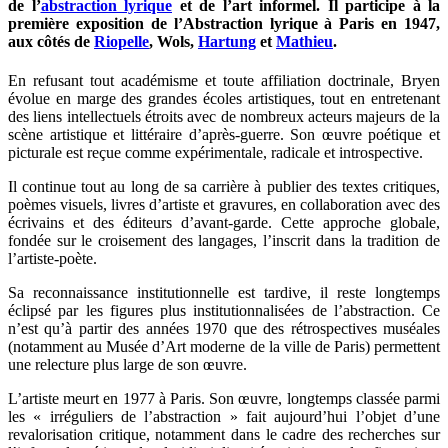
de l’
abstraction lyrique
et de l’art informel. Il participe à la
première exposition de l’Abstraction lyrique à Paris en 1947,
aux côtés de
Riopelle
, Wols,
Hartung
et
Mathieu
.
En refusant tout académisme et toute affiliation doctrinale, Bryen
évolue en marge des grandes écoles artistiques, tout en entretenant
des liens intellectuels étroits avec de nombreux acteurs majeurs de la
scène artistique et littéraire d’après-guerre. Son œuvre poétique et
picturale est reçue comme expérimentale, radicale et introspective.
Il continue tout au long de sa carrière à publier des textes critiques,
poèmes visuels, livres d’artiste et gravures, en collaboration avec des
écrivains et des éditeurs d’avant-garde. Cette approche globale,
fondée sur le croisement des langages, l’inscrit dans la tradition de
l’artiste-poète.
Sa reconnaissance institutionnelle est tardive, il reste longtemps
éclipsé par les figures plus institutionnalisées de l’abstraction. Ce
n’est qu’à partir des années 1970 que des rétrospectives muséales
(notamment au Musée d’Art moderne de la ville de Paris) permettent
une relecture plus large de son œuvre.
L’artiste meurt en 1977 à Paris. Son œuvre, longtemps classée parmi
les « irréguliers de l’abstraction » fait aujourd’hui l’objet d’une
revalorisation critique, notamment dans le cadre des recherches sur