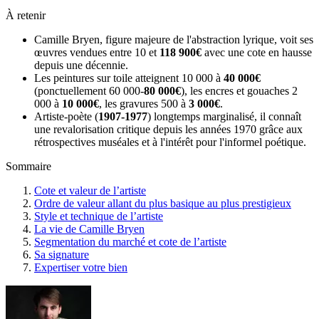
À retenir
Camille Bryen, figure majeure de l'abstraction lyrique, voit ses
œuvres vendues entre 10 et
118 900€
avec une cote en hausse
depuis une décennie.
Les peintures sur toile atteignent 10 000 à
40 000€
(ponctuellement 60 000-
80 000€
), les encres et gouaches 2
000 à
10 000€
, les gravures 500 à
3 000€
.
Artiste-poète (
1907-1977
) longtemps marginalisé, il connaît
une revalorisation critique depuis les années 1970 grâce aux
rétrospectives muséales et à l'intérêt pour l'informel poétique.
Sommaire
Cote et valeur de l’artiste
Ordre de valeur allant du plus basique au plus prestigieux
Style et technique de l’artiste
La vie de Camille Bryen
Segmentation du marché et cote de l’artiste
Sa signature
Expertiser votre bien