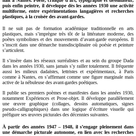
naît à Nantes. Poète, critique d’art, typographe et dessinateur,
puis enfin peintre, il développe dès les années 1930 une activité
multiforme, entre expérimentations langagières et recherches
plastiques, à la croisée des avant-gardes.
Il ne suit pas de formation académique traditionnelle en arts
plastiques, mais s’imprègne très tôt de la littérature moderne, des
poètes symbolistes et des mouvements d’avant-garde européens. Il
s’inscrit dans une démarche transdisciplinaire où poésie et peinture
s’articulent.
Il s’insère dans les réseaux surréalistes et au sein du groupe Dada
dans les années 1930, sans jamais s’y railler totalement. Il fréquente
aussi les milieux dadaïstes, lettristes et expérimentaux, à Paris
comme à Nantes, en s’affirmant comme une figure marginale mais
active de la nébuleuse des avant-gardes poétiques.
Il publie ses premiers poèmes et manifestes dans les années 1930,
notamment Expériences et Prose-objet. Il développe parallèlement
une œuvre graphique (collages, dessins automatiques, signes
pseudo-calligraphiques) dans une logique d’écriture visuelle qui
préfigure ses œuvres picturales des décennies suivantes.
À partir des années 1947 – 1948, il s’engage pleinement dans
une démarche picturale autonome, en lien avec les recherches