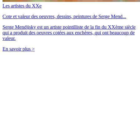
Les artistes du XXe
Cote et valeur des oeuvres, dessins, peintures de Serge Mend...
Serge Mendjisky est un artiste pointilliste de la fin du XXème siècle
qui a produit des oeuvres cotées aux enchères, qui ont beaucoup de
valeur.
En savoir plus >