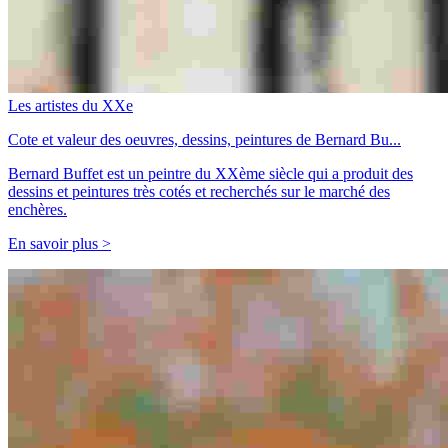
Les artistes du XXe
Cote et valeur des oeuvres, dessins, peintures de Bernard Bu...
Bernard Buffet est un peintre du XXème siècle qui a produit des
dessins et peintures très cotés et recherchés sur le marché des
enchères.
En savoir plus >