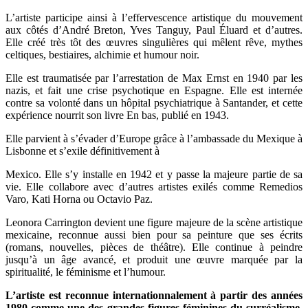
L’artiste participe ainsi à l’effervescence artistique du mouvement
aux côtés d’André Breton, Yves Tanguy, Paul Éluard et d’autres.
Elle créé très tôt des œuvres singulières qui mêlent rêve, mythes
celtiques, bestiaires, alchimie et humour noir.
Elle est traumatisée par l’arrestation de Max Ernst en 1940 par les
nazis, et fait une crise psychotique en Espagne. Elle est internée
contre sa volonté dans un hôpital psychiatrique à Santander, et cette
expérience nourrit son livre En bas, publié en 1943.
Elle parvient à s’évader d’Europe grâce à l’ambassade du Mexique à
Lisbonne et s’exile définitivement à
Mexico. Elle s’y installe en 1942 et y passe la majeure partie de sa
vie. Elle collabore avec d’autres artistes exilés comme Remedios
Varo, Kati Horna ou Octavio Paz.
Leonora Carrington devient une figure majeure de la scène artistique
mexicaine, reconnue aussi bien pour sa peinture que ses écrits
(romans, nouvelles, pièces de théâtre). Elle continue à peindre
jusqu’à un âge avancé, et produit une œuvre marquée par la
spiritualité, le féminisme et l’humour.
L’artiste est reconnue internationnalement à partir des années
1980 comme une des grandes figures féminines du surréalisme.