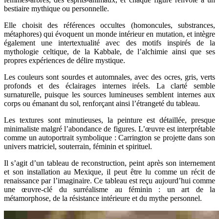
bestiaire mythique ou personnelle.
Elle choisit des références occultes (homoncules, substrances,
métaphores) qui évoquent un monde intérieur en mutation, et intègre
également une intertextualité avec des motifs inspirés de la
mythologie celtique, de la Kabbale, de l’alchimie ainsi que ses
propres expériences de délire mystique.
Les couleurs sont sourdes et automnales, avec des ocres, gris, verts
profonds et des éclairages internes iréels. La clarté semble
surnaturelle, puisque les sources lumineuses semblent internes aux
corps ou émanant du sol, renforçant ainsi l’étrangeté du tableau.
Les textures sont minutieuses, la peinture est détaillée, presque
minimaliste malgré l’abondance de figures. L’œuvre est interprétable
comme un autoportrait symbolique : Carrington se projette dans son
univers matriciel, souterrain, féminin et spirituel.
Il s’agit d’un tableau de reconstruction, peint après son internement
et son installation au Mexique, il peut être lu comme un récit de
renaissance par l’imaginaire. Ce tableau est reçu aujourd’hui comme
une œuvre-clé du surréalisme au féminin : un art de la
métamorphose, de la résistance intérieure et du mythe personnel.