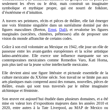
seulement les rêves ou le désir, mais construit un imaginaire
symbolique et mythique propre, qui est nourri de folklore,
d’ésotérisme et d’intuition.
A travers ses peintures, récits et pièces de théâtre, elle fait émerger
une voix féminine singulière dans un surréalisme dominé par des
figures masculines (Breton,
Ernst
,
Dali
), et revalorise les figures
marginales (sorcières, chimères, prêtresses) afin de proposer une
vision du monde affranchie de certains codes.
Grâce à son exil volontaire au Mexique en 1942, elle joue un rôle de
passeuse entre les avant-gardes européennes et la scène artistique
latino-américaine. Elle exerce une influence marquante sur ses
contemporaines mexicaines comme Remedios Varo, Kati Horna,
puis plus tard sur la jeune scène intellectuelle mexicaine.
Elle devient ainsi une figure littéraire et picturale essentielle de la
culture mexicaine du XXème siècle. Son travail ne se limite pas aux
arts plastiques mais comprend aussi des romans, nouvelles, pièces de
théâtre, essais qui sont tous traversés par le même imaginaire
alchimique et féministe.
Son œuvre est aujourd’hui étudiée dans plusieurs domaines, et a été
mise en valeur lors d’expositions majeures dans les années 2010 et
2020, entre autres à la Tate Liverpool, au MAP de Mexico ou