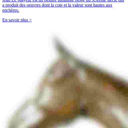
a produit des oeuvres dont la cote et la valeur sont hautes aux
enchères.
En savoir plus >