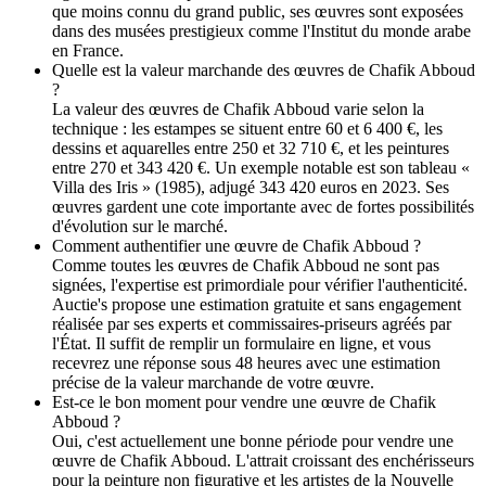
que moins connu du grand public, ses œuvres sont exposées
dans des musées prestigieux comme l'Institut du monde arabe
en France.
Quelle est la valeur marchande des œuvres de Chafik Abboud
?
La valeur des œuvres de Chafik Abboud varie selon la
technique : les estampes se situent entre 60 et 6 400 €, les
dessins et aquarelles entre 250 et 32 710 €, et les peintures
entre 270 et 343 420 €. Un exemple notable est son tableau «
Villa des Iris » (1985), adjugé 343 420 euros en 2023. Ses
œuvres gardent une cote importante avec de fortes possibilités
d'évolution sur le marché.
Comment authentifier une œuvre de Chafik Abboud ?
Comme toutes les œuvres de Chafik Abboud ne sont pas
signées, l'expertise est primordiale pour vérifier l'authenticité.
Auctie's propose une estimation gratuite et sans engagement
réalisée par ses experts et commissaires-priseurs agréés par
l'État. Il suffit de remplir un formulaire en ligne, et vous
recevrez une réponse sous 48 heures avec une estimation
précise de la valeur marchande de votre œuvre.
Est-ce le bon moment pour vendre une œuvre de Chafik
Abboud ?
Oui, c'est actuellement une bonne période pour vendre une
œuvre de Chafik Abboud. L'attrait croissant des enchérisseurs
pour la peinture non figurative et les artistes de la Nouvelle