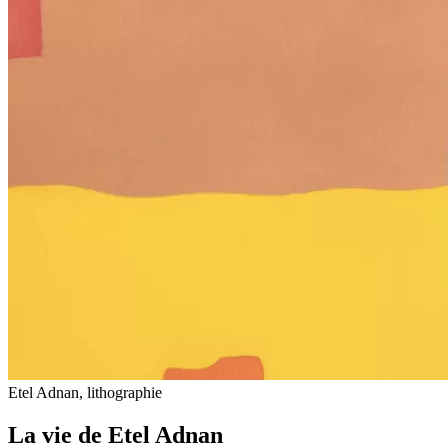
Etel Adnan, lithographie
La vie de Etel Adnan