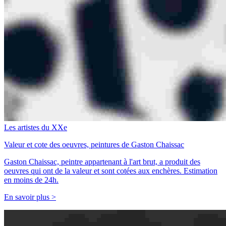
Les artistes du XXe
Valeur et cote des oeuvres, peintures de Gaston Chaissac
Gaston Chaissac, peintre appartenant à l'art brut, a produit des
oeuvres qui ont de la valeur et sont cotées aux enchères. Estimation
en moins de 24h.
En savoir plus >