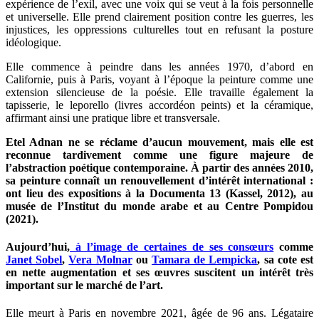
expérience de l’exil, avec une voix qui se veut à la fois personnelle
et universelle. Elle prend clairement position contre les guerres, les
injustices, les oppressions culturelles tout en refusant la posture
idéologique.
Elle commence à peindre dans les années 1970, d’abord en
Californie, puis à Paris, voyant à l’époque la peinture comme une
extension silencieuse de la poésie. Elle travaille également la
tapisserie, le leporello (livres accordéon peints) et la céramique,
affirmant ainsi une pratique libre et transversale.
Etel Adnan ne se réclame d’aucun mouvement, mais elle est
reconnue tardivement comme une figure majeure de
l’abstraction poétique contemporaine. À partir des années 2010,
sa peinture connaît un renouvellement d’intérêt international :
ont lieu des expositions à la Documenta 13 (Kassel, 2012), au
musée de l’Institut du monde arabe et au Centre Pompidou
(2021).
Aujourd’hui,
à l’image de certaines de ses consœurs
comme
Janet Sobel
,
Vera Molnar
ou
Tamara de Lempicka
, sa cote est
en nette augmentation et ses œuvres suscitent un intérêt très
important sur le marché de l’art.
Elle meurt à Paris en novembre 2021, âgée de 96 ans. Légataire