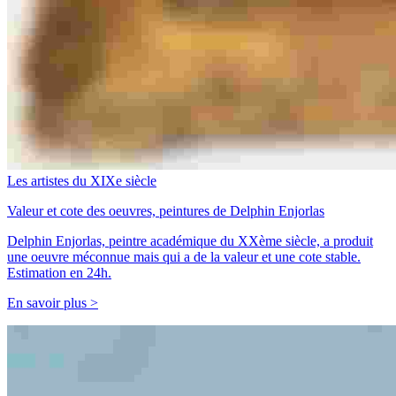
Les artistes du XIXe siècle
Valeur et cote des oeuvres, peintures de Delphin Enjorlas
Delphin Enjorlas, peintre académique du XXème siècle, a produit
une oeuvre méconnue mais qui a de la valeur et une cote stable.
Estimation en 24h.
En savoir plus >