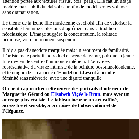
attention portée aux textures (tissus, bois, peau). Elle fait un usage
modéré mais subtil du clair-obscur afin de modéliser les volumes
sans dramatisation.
Le thème de la jeune fille musicienne est choisi afin de valoriser la
sensibilité féminine et des arts d’agrément dans la tradition
néoclassique. L’image suggère la concentration, la solitude
heureuse, voire un moment suspendu.
Il n’y a pas d’anecdote marquée mais un sentiment de familiarité.
L’artiste mêle portrait individuel et scène de genre, puisque la jeune
fille devient le centre d’un monde intérieur. L’œuvre est
représentative du virage intimiste de la peinture post-napoléonienne,
et témoigne de la capacité d’Haudebourt-Lescot à peindre la
féminité sans mièvrerie, avec une dignité tranquille.
On peut rapprocher cette œuvre des portraits d’intérieur de
Marguerite Gérard ou
Élisabeth Vigée le Brun
, mais avec un
ancrage plus réaliste. Le tableau incarne un art raffiné,
accessible et sensible, à la croisée de l’observation et de
l’élégance.