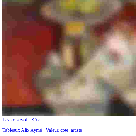
Les artistes du XXe
Tableaux Alix Aymé - Valeur, cote, artiste