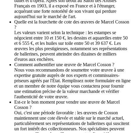
ballet et d'opéra. Après son début au Salon des Artistes
Français en 1903, il a exposé en France et à l'étranger,
acquérant une forte notoriété de son vivant qui perdure
aujourd'hui sur le marché de l'art.
Quelle est la fourchette de cote des œuvres de Marcel Cosson
?
Les valeurs varient selon la technique : les estampes se
négocient entre 10 et 150 €, les dessins et aquarelles entre 50
et 6 555 €, et les huiles sur toile entre 50 et 39 637 €. Les
œuvres les plus prestigieuses, notamment ses représentations
de ballerines, peuvent atteindre des dizaines de milliers
d'euros aux enchères.
Comment authentifier une œuvre de Marcel Cosson ?
Nous vous recommandons de soumettre votre œuvre à une
expertise gratuite auprès de nos experts et commissaires-
priseurs agréés par l'État. Remplissez notre formulaire en ligne
et un membre de notre équipe vous contactera pour fournir
une estimation précise de la valeur marchande et vérifier
l'authenticité de votre œuvre.
Est-ce le bon moment pour vendre une œuvre de Marcel
Cosson ?
Oui, c'est une période favorable : les œuvres de Cosson
maintiennent une cote élevée et stable sur le marché actuel,
particulièrement ses représentations de ballerines qui suscitent
un fort intérêt des collectionneurs. Nos spécialistes peuvent