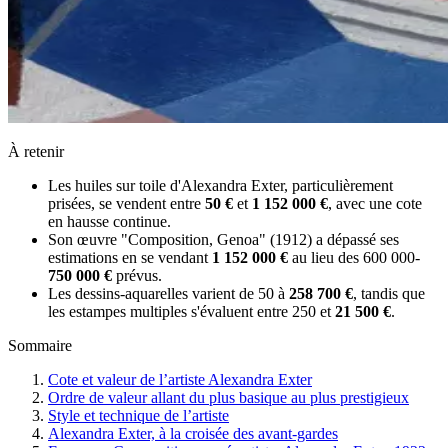
À retenir
Les huiles sur toile d'Alexandra Exter, particulièrement
prisées, se vendent entre
50 €
et
1 152 000 €
, avec une cote
en hausse continue.
Son œuvre "Composition, Genoa" (1912) a dépassé ses
estimations en se vendant
1 152 000 €
au lieu des 600 000-
750 000 €
prévus.
Les dessins-aquarelles varient de 50 à
258 700 €
, tandis que
les estampes multiples s'évaluent entre 250 et
21 500 €
.
Sommaire
Cote et valeur de l’artiste Alexandra Exter
Ordre de valeur allant du plus basique au plus prestigieux
Style et technique de l’artiste
Alexandra Exter, à la croisée des avant-gardes