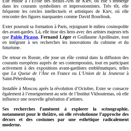
Elle étudie à l’École des Beaux-Arts de Kiev, où elle s’immerge
dans les courants symbolistes et impressionnistes. Très tôt, elle
fréquente les cercles intellectuels et artistiques de Kiev, où elle
rencontre des figures marquantes comme David Bourliouk.
Exter poursuit sa formation à Paris, rejoignant le milieu cosmopolite
des avant-gardes. Là, elle tisse des liens avec des artistes majeurs tels
que
Pablo Picasso
,
Fernand Léger
et Guillaume Apollinaire, tout
en intégrant à ses recherches les innovations du cubisme et du
futurisme.
De retour en Russie, elle joue un rôle central dans la diffusion des
courants européens auprès de ses contemporains, tout en participant
activement à des expositions avant-gardistes emblématiques, telles
que
La Queue de l’Âne
en France ou
L’Union de la Jeunesse
à
Saint-Pétersbourg.
Installée à Moscou après la révolution d’Octobre, Exter se consacre
également à l’enseignement au sein de l’Institut Vkhoutemas, où elle
influence une nouvelle génération d’artistes.
Ses recherches l’amènent à explorer la scénographie,
notamment pour le théâtre, où elle révolutionne l’approche des
décors et des costumes par une esthétique radicalement
moderne.