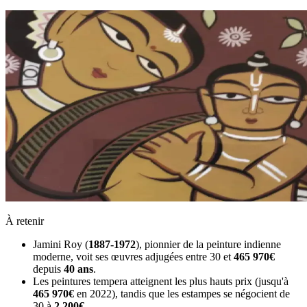
À retenir
Jamini Roy (
1887-1972
), pionnier de la peinture indienne
moderne, voit ses œuvres adjugées entre 30 et
465 970€
depuis
40 ans
.
Les peintures tempera atteignent les plus hauts prix (jusqu'à
465 970€
en 2022), tandis que les estampes se négocient de
30 à
2 200€
.