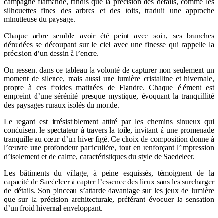
campagne flamande, tandis que la précision des détails, comme les
silhouettes fines des arbres et des toits, traduit une approche
minutieuse du paysage.
Chaque arbre semble avoir été peint avec soin, ses branches
dénudées se découpant sur le ciel avec une finesse qui rappelle la
précision d’un dessin à l’encre.
On ressent dans ce tableau la volonté de capturer non seulement un
moment de silence, mais aussi une lumière cristalline et hivernale,
propre à ces froides matinées de Flandre. Chaque élément est
empreint d’une sérénité presque mystique, évoquant la tranquillité
des paysages ruraux isolés du monde.
Le regard est irrésistiblement attiré par les chemins sinueux qui
conduisent le spectateur à travers la toile, invitant à une promenade
tranquille au cœur d’un hiver figé. Ce choix de composition donne à
l’œuvre une profondeur particulière, tout en renforçant l’impression
d’isolement et de calme, caractéristiques du style de Saedeleer.
Les bâtiments du village, à peine esquissés, témoignent de la
capacité de Saedeleer à capter l’essence des lieux sans les surcharger
de détails. Son pinceau s’attarde davantage sur les jeux de lumière
que sur la précision architecturale, préférant évoquer la sensation
d’un froid hivernal enveloppant.