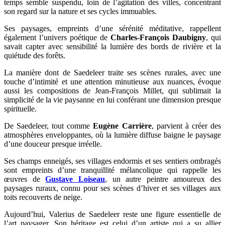
temps semble suspendu, loin de l’agitation des villes, concentrant
son regard sur la nature et ses cycles immuables.
Ses paysages, empreints d’une sérénité méditative, rappellent
également l’univers poétique de
Charles-François Daubigny
, qui
savait capter avec sensibilité la lumière des bords de rivière et la
quiétude des forêts.
La manière dont de Saedeleer traite ses scènes rurales, avec une
touche d’intimité et une attention minutieuse aux nuances, évoque
aussi les compositions de Jean-François Millet, qui sublimait la
simplicité de la vie paysanne en lui conférant une dimension presque
spirituelle.
De Saedeleer, tout comme
Eugène Carrière
, parvient à créer des
atmosphères enveloppantes, où la lumière diffuse baigne le paysage
d’une douceur presque irréelle.
Ses champs enneigés, ses villages endormis et ses sentiers ombragés
sont empreints d’une tranquillité mélancolique qui rappelle les
œuvres de
Gustave Loiseau
, un autre peintre amoureux des
paysages ruraux, connu pour ses scènes d’hiver et ses villages aux
toits recouverts de neige.
Aujourd’hui, Valerius de Saedeleer reste une figure essentielle de
l’art paysager. Son héritage est celui d’un artiste qui a su allier