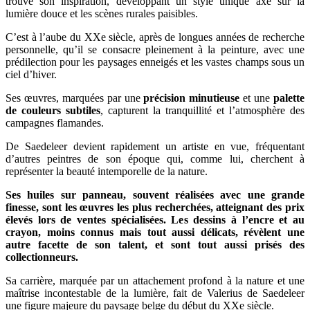
trouve son inspiration, développant un style unique axé sur la
lumière douce et les scènes rurales paisibles.
C’est à l’aube du XXe siècle, après de longues années de recherche
personnelle, qu’il se consacre pleinement à la peinture, avec une
prédilection pour les paysages enneigés et les vastes champs sous un
ciel d’hiver.
Ses œuvres, marquées par une
précision minutieuse
et une
palette
de couleurs subtiles
, capturent la tranquillité et l’atmosphère des
campagnes flamandes.
De Saedeleer devient rapidement un artiste en vue, fréquentant
d’autres peintres de son époque qui, comme lui, cherchent à
représenter la beauté intemporelle de la nature.
Ses huiles sur panneau, souvent réalisées avec une grande
finesse, sont les œuvres les plus recherchées, atteignant des prix
élevés lors de ventes spécialisées. Les dessins à l’encre et au
crayon, moins connus mais tout aussi délicats, révèlent une
autre facette de son talent, et sont tout aussi prisés des
collectionneurs.
Sa carrière, marquée par un attachement profond à la nature et une
maîtrise incontestable de la lumière, fait de Valerius de Saedeleer
une figure majeure du paysage belge du début du XXe siècle.