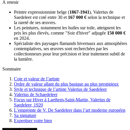
À retenir
Peintre expressionniste belge (
1867-1941
), Valerius de
Saedeleer est coté entre 30 et
167 000 €
selon la technique et
la rareté de ses œuvres.
Les peintures, notamment les huiles sur toile, atteignent les
prix les plus élevés, comme "Soir d'hiver" adjugée
150 000 €
en 2024.
Spécialiste des paysages flamands hivernaux aux atmosphères
contemplatives, ses œuvres sont recherchées par les
collectionneurs pour leur précision et leur traitement subtil de
la lumière.
Sommaire
Cote et valeur de l’artiste
Ordre de valeur allant du plus basique au plus prestigieux
Style et technique de l’artiste Valerius de Saedeleer
Valerius de Schaedeleer
Focus sur Hiver à Laethem-Saint-Martin, Valerius de
Saedeleer, 1920
L’empreinte de V. De Saedeleer dans l’art moderne européen
Sa signature
Expertiser votre bien