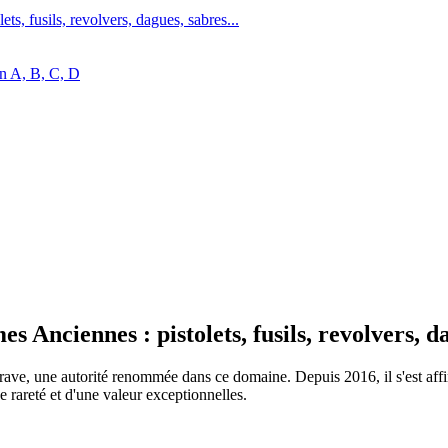
s, fusils, revolvers, dagues, sabres...
on A, B, C, D
 Anciennes : pistolets, fusils, revolvers, da
ave, une autorité renommée dans ce domaine. Depuis 2016, il s'est affir
rareté et d'une valeur exceptionnelles.