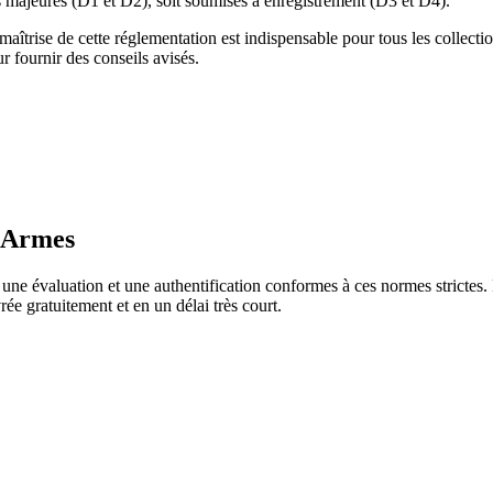
es majeures (D1 et D2), soit soumises à enregistrement (D3 et D4).
 maîtrise de cette réglementation est indispensable pour tous les collect
r fournir des conseils avisés.
d'Armes
 une évaluation et une authentification conformes à ces normes strictes.
ée gratuitement et en un délai très court.