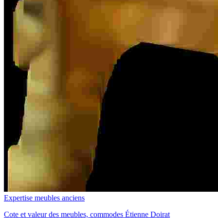
Expertise meubles anciens
Cote et valeur des meubles, commodes Étienne Doirat