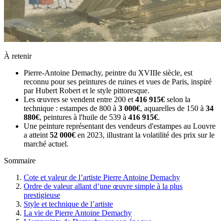
À retenir
Pierre-Antoine Demachy, peintre du XVIIIe siècle, est
reconnu pour ses peintures de ruines et vues de Paris, inspiré
par Hubert Robert et le style pittoresque.
Les œuvres se vendent entre 200 et
416 915€
selon la
technique : estampes de 800 à
3 000€
, aquarelles de 150 à
34
880€
, peintures à l'huile de 539 à
416 915€
.
Une peinture représentant des vendeurs d'estampes au Louvre
a atteint
52 000€
en 2023, illustrant la volatilité des prix sur le
marché actuel.
Sommaire
Cote et valeur de l’artiste Pierre Antoine Demachy
Ordre de valeur allant d’une œuvre simple à la plus
prestigieuse
Style et technique de l’artiste
La vie de Pierre Antoine Demachy