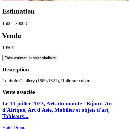
Estimation
1500 - 3000 €
Vendu
1950€
Faire estimer un objet similaire
Description
Louis de Caullery (1580-1621), Huile sur cuivre.
Vente associée
Le 13 juiller 2023, Arts du monde : Bijoux, Art
d'Afrique, Art d'Asie, Mobilier et objets d'art,
Tableaux...
Hôtel Drouot