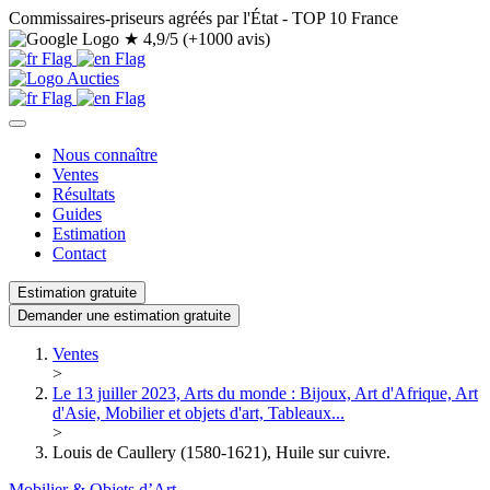
Commissaires-priseurs agréés par l'État - TOP 10 France
★
4,9/5 (+1000 avis)
Nous connaître
Ventes
Résultats
Guides
Estimation
Contact
Estimation gratuite
Demander une estimation gratuite
Ventes
>
Le 13 juiller 2023, Arts du monde : Bijoux, Art d'Afrique, Art
d'Asie, Mobilier et objets d'art, Tableaux...
>
Louis de Caullery (1580-1621), Huile sur cuivre.
Mobilier & Objets d’Art