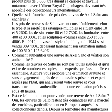
produit plus de 3 000 grès durant sa carrière et travaillé
notamment avec l'éditeur Royal Copenhagen, devenant très
apprécié des collectionneurs internationaux.
Quelle est la fourchette de prix des œuvres de Axel Salto aux
enchères ?
Les prix des œuvres de Salto varient considérablement selon
le type et la rareté : les estampes-multiples se situent entre 10
et 5 260€, les dessins entre 80 et 12 730€, les luminaires entre
400 et 30 000€, et les sculptures-volumes entre 250 et 389
480€. En 2012, un vase de style « budding » de 1944 s'est
vendu 389 480€, dépassant largement son estimation initiale
de 100 510 à 125 640€.
Comment authentifier une œuvre de Axel Salto et vérifier son
authenticité ?
Comme les œuvres de Salto ne sont pas toutes signées et qu'il
existe de nombreuses copies, une expertise professionnelle est
essentielle. Auctie's vous propose une estimation gratuite et
sans engagement auprès de commissaires-priseurs et experts
agréés par l'État, qui analyseront votre œuvre et vous
transmettront une authentification et une évaluation précises
sous 48 heures.
Est-ce le bon moment pour vendre une œuvre de Axel Salto ?
Oui, les œuvres de Salto restent très demandées sur le marché
des enchères, particulièrement en Europe et auprès des
collectionneurs danois. Depuis la fermeture des manufactures