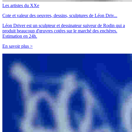
Les artistes du XXe
Cote et valeur des oeuvres, dessins, sculptures de Léon Driv...
Léon Driver est un sculpteur et dessinateur suiveur de Rodin qui a
produit beaucoup d'œuvres cotées sur le marché des enchères.
Estimation en 24h.
En savoir plus >