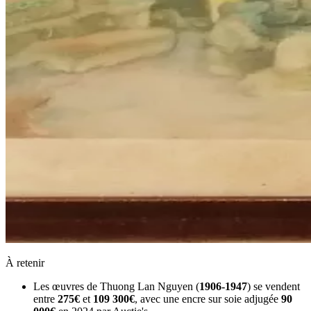
À retenir
Les œuvres de Thuong Lan Nguyen (
1906-1947
) se vendent
entre
275€
et
109 300€
, avec une encre sur soie adjugée
90