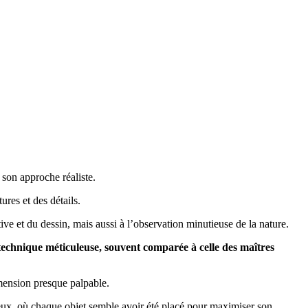
 son approche réaliste.
ures et des détails.
tive et du dessin, mais aussi à l’observation minutieuse de la nature.
e technique méticuleuse, souvent comparée à celle des maîtres
imension presque palpable.
eux, où chaque objet semble avoir été placé pour maximiser son