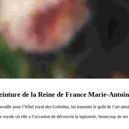
peinture de la Reine de France Marie-Antoin
aille pour l’hôtel royal des Gobelins, lui transmet le goût de l’art ains
oyale où elle a l’occasion de découvrir la tapisserie, beaucoup de ses n