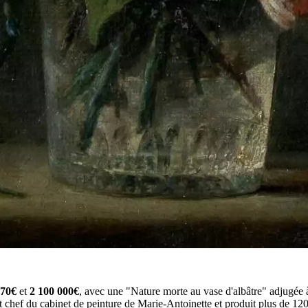
670€
et
2 100 000€
, avec une "Nature morte au vase d'albâtre" adjugée
chef du cabinet de peinture de Marie-Antoinette et produit plus de 12