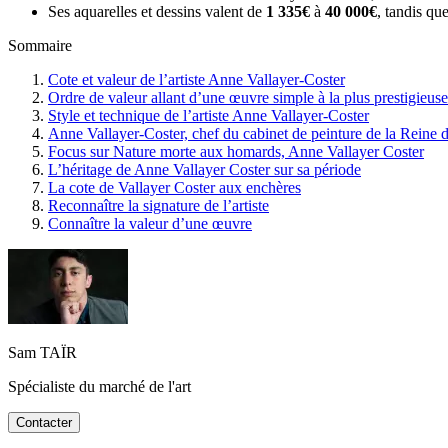
Ses aquarelles et dessins valent de
1 335€
à
40 000€
, tandis qu
Sommaire
Cote et valeur de l’artiste Anne Vallayer-Coster
Ordre de valeur allant d’une œuvre simple à la plus prestigieuse
Style et technique de l’artiste Anne Vallayer-Coster
Anne Vallayer-Coster, chef du cabinet de peinture de la Reine 
Focus sur Nature morte aux homards, Anne Vallayer Coster
L’héritage de Anne Vallayer Coster sur sa période
La cote de Vallayer Coster aux enchères
Reconnaître la signature de l’artiste
Connaître la valeur d’une œuvre
Sam TAÏR
Spécialiste du marché de l'art
Contacter