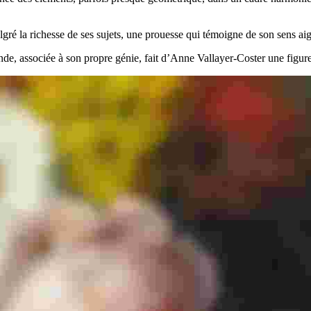
lgré la richesse de ses sujets, une prouesse qui témoigne de son sens aig
ande, associée à son propre génie, fait d’Anne Vallayer-Coster une figu