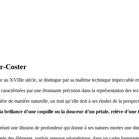
yer-Coster
e au XVIIIe siècle, se distingue par sa maîtrise technique impeccable et
 caractérisées par une étonnante précision dans la représentation des text
ière de manière naturelle, un trait qu’elle doit à ses études de la perspec
t la brillance d’une coquille ou la douceur d’un pétale, relève d’un
 créant une illusion de profondeur qui donne à ses natures mortes une d
gnée des éléments, parfois presque géométrique, dans un cadre harmoni