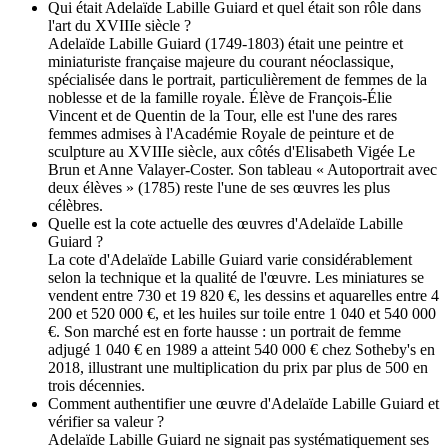
Qui était Adelaïde Labille Guiard et quel était son rôle dans
l'art du XVIIIe siècle ?
Adelaïde Labille Guiard (1749-1803) était une peintre et
miniaturiste française majeure du courant néoclassique,
spécialisée dans le portrait, particulièrement de femmes de la
noblesse et de la famille royale. Élève de François-Élie
Vincent et de Quentin de la Tour, elle est l'une des rares
femmes admises à l'Académie Royale de peinture et de
sculpture au XVIIIe siècle, aux côtés d'Elisabeth Vigée Le
Brun et Anne Valayer-Coster. Son tableau « Autoportrait avec
deux élèves » (1785) reste l'une de ses œuvres les plus
célèbres.
Quelle est la cote actuelle des œuvres d'Adelaïde Labille
Guiard ?
La cote d'Adelaïde Labille Guiard varie considérablement
selon la technique et la qualité de l'œuvre. Les miniatures se
vendent entre 730 et 19 820 €, les dessins et aquarelles entre 4
200 et 520 000 €, et les huiles sur toile entre 1 040 et 540 000
€. Son marché est en forte hausse : un portrait de femme
adjugé 1 040 € en 1989 a atteint 540 000 € chez Sotheby's en
2018, illustrant une multiplication du prix par plus de 500 en
trois décennies.
Comment authentifier une œuvre d'Adelaïde Labille Guiard et
vérifier sa valeur ?
Adelaïde Labille Guiard ne signait pas systématiquement ses