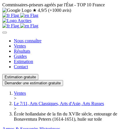
Commissaires-priseurs agréés par l'État - TOP 10 France
★
4,9/5 (+1000 avis)
Nous connaître
Ventes
Résultats
Guides
Estimation
Contact
Estimation gratuite
Demander une estimation gratuite
Ventes
>
Le 7/11, Arts Classiques, Arts d'Asie, Arts Russes
>
École hollandaise de la fin du XVIIe siècle, entourage de
Bonaventura Peteers (1614-1651), huile sur toile
Armes & Souvenirs Historiques