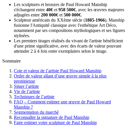
Les sculptures et bronzes de Paul Howard Manship
s'échangent entre
40€
et
958 500€
, avec les œuvres majeures
adjugées entre
200 000€
et
500 000€
.
Sculpteur américain du XXème siècle (
1885-1966
), Manship
fusionne l'Antiquité classique avec l'esthétique Art Déco,
notamment par ses compositions mythologiques et ses figures
stylisées.
Les premiers tirages réalisés du vivant de l'artiste bénéficient
d'une prime significative, avec des écarts de valeur pouvant
atteindre 2 à 4 fois entre exemplaires selon le tirage.
Sommaire
Cote et valeur de l’artiste Paul Howard Manship
Ordre de valeur allant d’une œuvre simple à la plus
prestigieuse
Situer l’artiste
Vie de l’artiste
Techniques de l’artiste
FAQ – Comment estimer une œuvre de Paul Howard
Manship ?
Segmentation du marché
Reconnaître la signature de Paul Manship
Faire estimer votre sculpture de Paul Manship