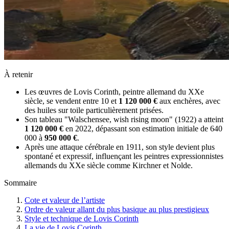
À retenir
Les œuvres de Lovis Corinth, peintre allemand du XXe
siècle, se vendent entre 10 et
1 120 000 €
aux enchères, avec
des huiles sur toile particulièrement prisées.
Son tableau "Walschensee, wish rising moon" (1922) a atteint
1 120 000 €
en 2022, dépassant son estimation initiale de 640
000 à
950 000 €
.
Après une attaque cérébrale en 1911, son style devient plus
spontané et expressif, influençant les peintres expressionnistes
allemands du XXe siècle comme Kirchner et Nolde.
Sommaire
Cote et valeur de l’artiste
Ordre de valeur allant du plus basique au plus prestigieux
Style et technique de Lovis Corinth
La vie de Lovis Corinth