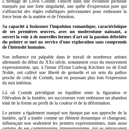
L’héritage de Lovis Corinth s'inscrit dans une évolution picturale
marquée par une forte singularité, une quête d'expression pure qui
s'affranchit des règles esthétiques préexistantes pour embrasser la
force brute de la matière et de l'émotion.
Sa capacité à fusionner l'impulsion romantique, caractéristique
de ses premières œuvres, avec un modernisme naissant, a
ouvert la voie à de nouvelles formes d'art où la passion débridée
du peintre se met au service d'une exploration sans compromis
de l'intensité humaine.
Son influence est palpable dans le travail de nombreux artistes
allemands du début du XXe siècle, notamment ceux du mouvement
expressionniste, qui, à l'instar d'Ernst Ludwig Kirchner ou de Emil
Nolde, ont cultivé une liberté de gestuelle et un sens du pathos
proche de celui de Corinth, tout en poussant plus loin l'expression
du moi intérieur.
Là où Corinth privilégiait un équilibre entre la figuration et
l'élévation de la lumière, ses successeurs vont embrasser un abandon
total de la forme au profit de la couleur et de la déformation.
Le peintre a également marqué son époque par son approche de la
lumière, qu'il a traitée comme un élément dynamique et changeant,
influençant non seulement les peintres expressionnistes, mais aussi
certains de ses contemporains impressionnistes, qui se retrouvaient