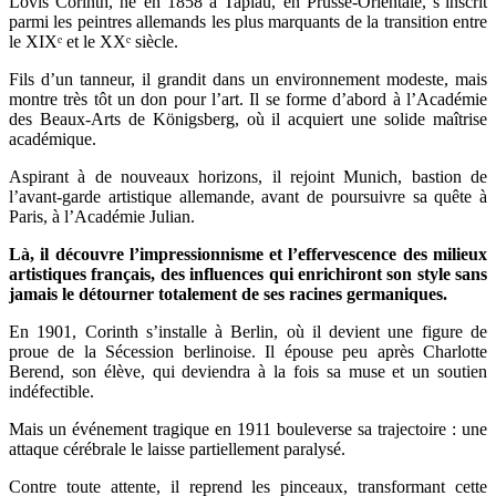
Lovis Corinth, né en 1858 à Tapiau, en Prusse-Orientale, s’inscrit
parmi les peintres allemands les plus marquants de la transition entre
le XIXᵉ et le XXᵉ siècle.
Fils d’un tanneur, il grandit dans un environnement modeste, mais
montre très tôt un don pour l’art. Il se forme d’abord à l’Académie
des Beaux-Arts de Königsberg, où il acquiert une solide maîtrise
académique.
Aspirant à de nouveaux horizons, il rejoint Munich, bastion de
l’avant-garde artistique allemande, avant de poursuivre sa quête à
Paris, à l’Académie Julian.
Là, il découvre l’impressionnisme et l’effervescence des milieux
artistiques français, des influences qui enrichiront son style sans
jamais le détourner totalement de ses racines germaniques.
En 1901, Corinth s’installe à Berlin, où il devient une figure de
proue de la Sécession berlinoise. Il épouse peu après Charlotte
Berend, son élève, qui deviendra à la fois sa muse et un soutien
indéfectible.
Mais un événement tragique en 1911 bouleverse sa trajectoire : une
attaque cérébrale le laisse partiellement paralysé.
Contre toute attente, il reprend les pinceaux, transformant cette