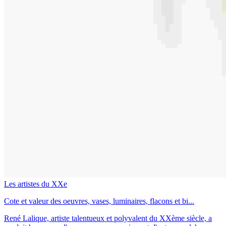
Les artistes du XXe
Cote et valeur des oeuvres, vases, luminaires, flacons et bi...
René Lalique, artiste talentueux et polyvalent du XXème siècle, a