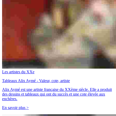
Les artistes du XXe
Tableaux Alix Aymé - Valeur, cote, artiste
Alix Aymé est une artiste française du XXème siècle. Elle a produit
des dessins et tableaux qui ont du succès et une cote élevée aux
enchères.
En savoir plus >