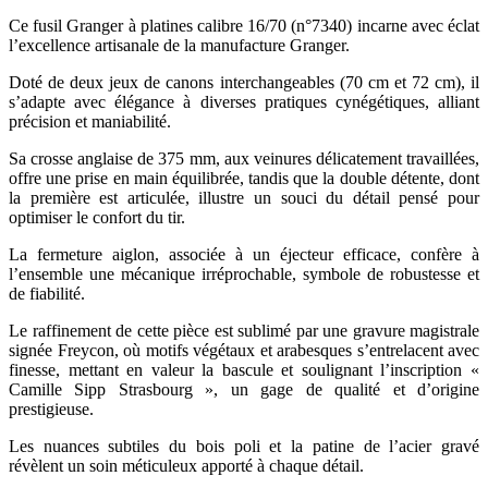
Ce fusil Granger à platines calibre 16/70 (n°7340) incarne avec éclat
l’excellence artisanale de la manufacture Granger.
Doté de deux jeux de canons interchangeables (70 cm et 72 cm), il
s’adapte avec élégance à diverses pratiques cynégétiques, alliant
précision et maniabilité.
Sa crosse anglaise de 375 mm, aux veinures délicatement travaillées,
offre une prise en main équilibrée, tandis que la double détente, dont
la première est articulée, illustre un souci du détail pensé pour
optimiser le confort du tir.
La fermeture aiglon, associée à un éjecteur efficace, confère à
l’ensemble une mécanique irréprochable, symbole de robustesse et
de fiabilité.
Le raffinement de cette pièce est sublimé par une gravure magistrale
signée Freycon, où motifs végétaux et arabesques s’entrelacent avec
finesse, mettant en valeur la bascule et soulignant l’inscription «
Camille Sipp Strasbourg », un gage de qualité et d’origine
prestigieuse.
Les nuances subtiles du bois poli et la patine de l’acier gravé
révèlent un soin méticuleux apporté à chaque détail.