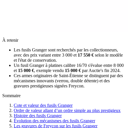
À retenir
Les fusils Granger sont recherchés par les collectionneurs,
avec des prix variant entre 3 000 et
17 550 €
selon le modèle
et l'état de conservation.
Un fusil Granger à platines calibre 16/70 s'évalue entre 8 000
et
15 000 €
, exemple vendu
15 000 €
par Auctie's fin 2024.
Ces armes originaires de Saint-Étienne se distinguent par des
mécanismes innovants (verrou, double détente) et des
gravures prestigieuses signées Freycon.
Sommaire
Cote et valeur des fusils Granger
Ordre de valeur allant d’un ordre simple au plus prestigieux
Histoire des fusils Granger
Évolution des mécanismes des fusils Granger
Les gravures de Freycon sur les fusils Granger