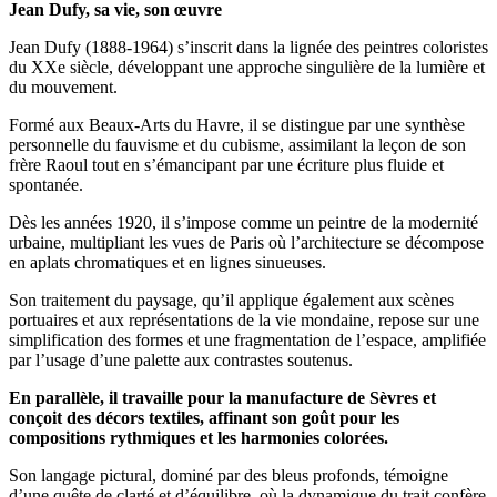
Jean Dufy, sa vie, son œuvre
Jean Dufy (1888-1964) s’inscrit dans la lignée des peintres coloristes
du XXe siècle, développant une approche singulière de la lumière et
du mouvement.
Formé aux Beaux-Arts du Havre, il se distingue par une synthèse
personnelle du fauvisme et du cubisme, assimilant la leçon de son
frère Raoul tout en s’émancipant par une écriture plus fluide et
spontanée.
Dès les années 1920, il s’impose comme un peintre de la modernité
urbaine, multipliant les vues de Paris où l’architecture se décompose
en aplats chromatiques et en lignes sinueuses.
Son traitement du paysage, qu’il applique également aux scènes
portuaires et aux représentations de la vie mondaine, repose sur une
simplification des formes et une fragmentation de l’espace, amplifiée
par l’usage d’une palette aux contrastes soutenus.
En parallèle, il travaille pour la manufacture de Sèvres et
conçoit des décors textiles, affinant son goût pour les
compositions rythmiques et les harmonies colorées.
Son langage pictural, dominé par des bleus profonds, témoigne
d’une quête de clarté et d’équilibre, où la dynamique du trait confère