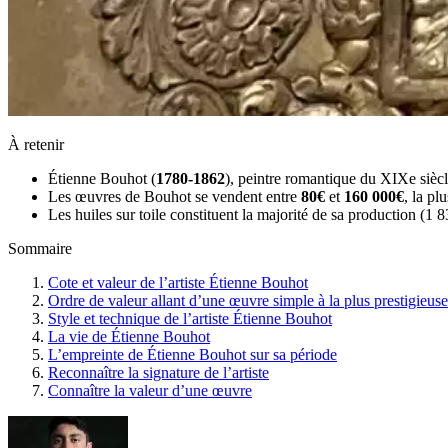
À retenir
Étienne Bouhot (
1780-1862
), peintre romantique du XIXe siècle
Les œuvres de Bouhot se vendent entre
80€
et
160 000€
, la p
Les huiles sur toile constituent la majorité de sa production (1 
Sommaire
Cote et valeur de l’artiste Étienne Bouhot
Ordre de valeur allant d’une œuvre simple à la plus prestigieuse
Style et technique de l’artiste Étienne Bouhot
La vie de Étienne Bouhot
L’empreinte de Étienne Bouhot sur sa période
Reconnaître la signature de l’artiste
Connaître la valeur d’une œuvre