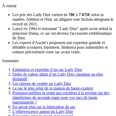
À retenir
Les prix des Lady Dior varient de
70€
à
7 675€
selon la
matière, l'édition et l'état, un alligator rose fuchsia atteignant le
record en 2021.
Lancé en 1994 et renommé "Lady Dior" après avoir séduit la
princesse Diana, ce sac est devenu l'accessoire emblématique
de Dior.
Les experts d'Auctie's proposent une expertise gratuite et
détaillée (coutures, bijouterie, finitions) pour authentifier et
estimer précisément votre sac avant vente.
Sommaire
Estimation et expertise d’un sac Lady Dior
Ordre de valeur allant d’un Lady Dior classique au plus
demandé
Les raisons de vendre un Lady Dior
Le sac le plus prisé de la maison de haute-couture
Pourquoi préférer la vente aux enchères à la revente sur des
plateformes de seconde main pour vos sacs de haute
maroquinerie ?
En savoir plus sur la fabrication du sac
L’effervescence autour du Lady Dior