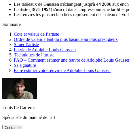
Les tableaux de Gaussen s'échangent jusqu'à
44 200€
aux enchè
L'artiste (
1871-1954
) s'inscrit dans l'impressionnisme tardif e
Les œuvres les plus recherchées représentent des bateaux à voil
Sommaire
Cote et valeur de l’artiste
Ordre de valeur allant du plus basique au plus prestigieux
Situer l’artiste
La vie de Adolphe Louis Gaussen
Techniques de l’artiste
FAQ – Comment estimer une œuvre de Adolphe Louis Gausse
Sa signature
Faire estimer votre œuvre de Adolphe Louis Gaussen
Louis Le Carréres
Spécialiste du marché de l'art
Contacter