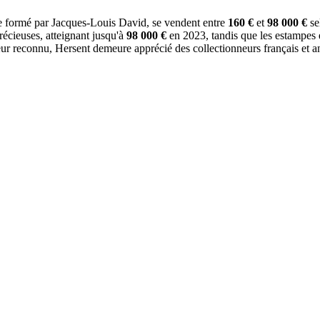
ue formé par Jacques-Louis David, se vendent entre
160 €
et
98 000 €
se
précieuses, atteignant jusqu'à
98 000 €
en 2023, tandis que les estampes e
 reconnu, Hersent demeure apprécié des collectionneurs français et ang