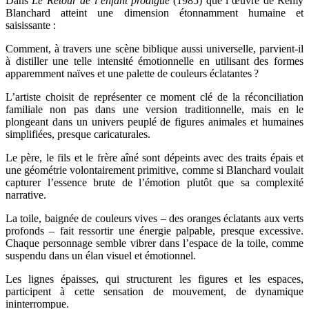
Dans
Le Retour de l’enfant prodigue
(1985) que l’œuvre de Rémy
Blanchard atteint une dimension étonnamment humaine et
saisissante :
Comment, à travers une scène biblique aussi universelle, parvient-il
à distiller une telle intensité émotionnelle en utilisant des formes
apparemment naïves et une palette de couleurs éclatantes ?
L’artiste choisit de représenter ce moment clé de la réconciliation
familiale non pas dans une version traditionnelle, mais en le
plongeant dans un univers peuplé de figures animales et humaines
simplifiées, presque caricaturales.
Le père, le fils et le frère aîné sont dépeints avec des traits épais et
une géométrie volontairement primitive, comme si Blanchard voulait
capturer l’essence brute de l’émotion plutôt que sa complexité
narrative.
La toile, baignée de couleurs vives – des oranges éclatants aux verts
profonds – fait ressortir une énergie palpable, presque excessive.
Chaque personnage semble vibrer dans l’espace de la toile, comme
suspendu dans un élan visuel et émotionnel.
Les lignes épaisses, qui structurent les figures et les espaces,
participent à cette sensation de mouvement, de dynamique
ininterrompue.