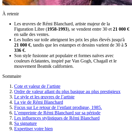
À retenir
Les œuvres de Rémi Blanchard, artiste majeur de la
Figuration Libre (
1958-1993
), se vendent entre 30 et
21 000 €
en salle des ventes.
Les huiles sur toile atteignent les prix les plus élevés jusqu'à
21 000 €
, tandis que les estampes et dessins varient de 30 à
5
336 €
.
Son style fusionne art populaire et formes naïves avec
couleurs éclatantes, inspiré par Van Gogh, Chagall et le
mouvement Beatnik californien.
Sommaire
Cote et valeur de l’artiste
Ordre de valeur allant du plus basique au plus prestigieux
Le style et les œuvres de l’artiste
La vie de Rémi Blanchard
Focus sur Le retour de l’enfant prodigue, 1985.
L’empreinte de Rémi Blanchard sur sa période
Les influences stylistiques de Rémi Blanchard
Sa signature
Expertiser votre bien