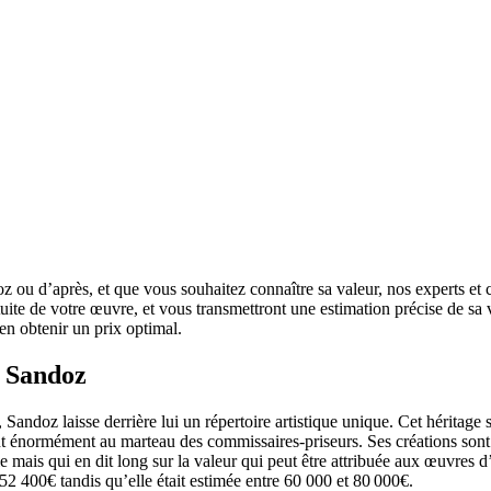
 ou d’après, et que vous souhaitez connaître sa valeur, nos experts et co
tuite de votre œuvre, et vous transmettront une estimation précise de sa v
r en obtenir un prix optimal.
l Sandoz
andoz laisse derrière lui un répertoire artistique unique. Cet héritage s
 énormément au marteau des commissaires-priseurs. Ses créations sont pa
le mais qui en dit long sur la valeur qui peut être attribuée aux œuvre
2 400€ tandis qu’elle était estimée entre 60 000 et 80 000€.