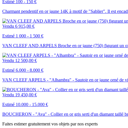
Estimé 100 - 150 €
Charmant pendentif en or jaune 14K à motif de "Sablier". Il est encadr
Vendu
6 915,00 €
Estimé 1 000 - 1 500 €
VAN CLEEF AND ARPELS Broche en or jaune (750) figurant un oisea
Vendu
12 500,00 €
Estimé 6.000 - 8.000 €
VAN CLEEF ARPELS - "Alhambra" - Sautoir en or jaune orné de vingt 
Vendu
19 450,00 €
Estimé 10.000 - 15.000 €
BOUCHERON - "Ava" - Collier en or gris serti d'un diamant taillé bril
Faites estimer gratuitement vos objets par nos experts