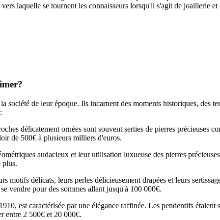
rs laquelle se tournent les connaisseurs lorsqu'il s'agit de joaillerie et 
timer?
t de la société de leur époque. Ils incarnent des moments historiques, des 
:
broches délicatement ornées sont souvent serties de pierres précieuses 
loir de 500€ à plusieurs milliers d'euros.
géométriques audacieux et leur utilisation luxueuse des pierres précieus
 plus.
rs motifs délicats, leurs perles délicieusement drapées et leurs sertissag
nt se vendre pour des sommes allant jusqu'à 100 000€.
1910, est caractérisée par une élégance raffinée. Les pendentifs étaient 
er entre 2 500€ et 20 000€.