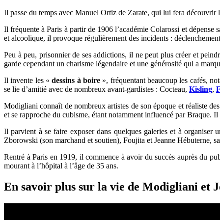
Il passe du temps avec Manuel Ortiz de Zarate, qui lui fera découvrir 
Il fréquente à Paris à partir de 1906 l’académie Colarossi et dépense 
et alcoolique, il provoque régulièrement des incidents : déclenchement 
Peu à peu, prisonnier de ses addictions, il ne peut plus créer et pein
garde cependant un charisme légendaire et une générosité qui a marqué l
Il invente les «
dessins à boire
», fréquentant beaucoup les cafés, nota
se lie d’amitié avec de nombreux avant-gardistes : Cocteau,
Kisling
,
F
Modigliani connaît de nombreux artistes de son époque et réaliste des 
et se rapproche du cubisme, étant notamment influencé par Braque. Il tr
Il parvient à se faire exposer dans quelques galeries et à organiser 
Zborowski (son marchand et soutien), Foujita et Jeanne Hébuterne, 
Rentré à Paris en 1919, il commence à avoir du succès auprès du publi
mourant à l’hôpital à l’âge de 35 ans.
En savoir plus sur la vie de Modigliani et