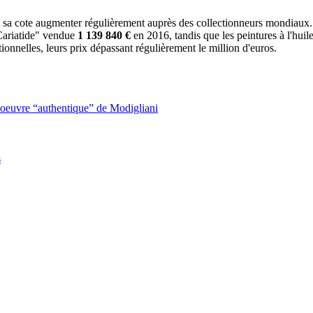
it sa cote augmenter régulièrement auprès des collectionneurs mondiaux.
 Cariatide" vendue
1 139 840 €
en 2016, tandis que les peintures à l'huil
tionnelles, leurs prix dépassant régulièrement le million d'euros.
 oeuvre “authentique” de Modigliani
s