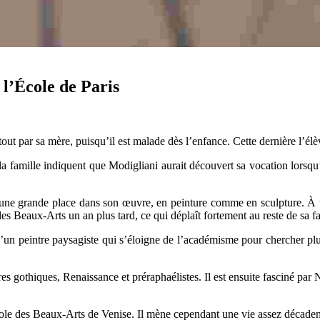
e l’École de Paris
tout par sa mère, puisqu’il est malade dès l’enfance. Cette dernière l’é
a famille indiquent que Modigliani aurait découvert sa vocation lorsqu’i
a une grande place dans son œuvre, en peinture comme en sculpture. À tr
 des Beaux-Arts un an plus tard, ce qui déplaît fortement au reste de sa fa
’un peintre paysagiste qui s’éloigne de l’académisme pour chercher plus d
ntres gothiques, Renaissance et préraphaélistes. Il est ensuite fasciné par
cole des Beaux-Arts de Venise. Il mène cependant une vie assez décadente 