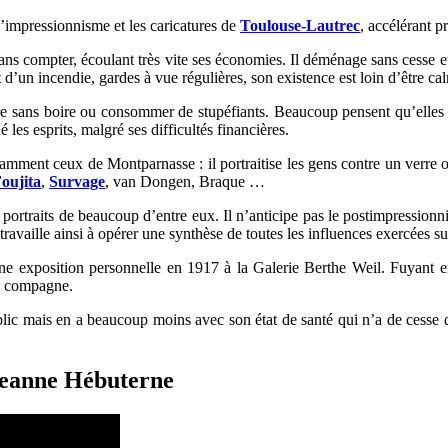
l’impressionnisme et les caricatures de
Toulouse-Lautrec
, accélérant p
sans compter, écoulant très vite ses économies. Il déménage sans cesse 
d’un incendie, gardes à vue régulières, son existence est loin d’être cal
dre sans boire ou consommer de stupéfiants. Beaucoup pensent qu’elles st
es esprits, malgré ses difficultés financières.
mment ceux de Montparnasse : il portraitise les gens contre un verre ou
oujita
,
Survage
, van Dongen, Braque …
portraits de beaucoup d’entre eux. Il n’anticipe pas le postimpressionni
availle ainsi à opérer une synthèse de toutes les influences exercées sur
une exposition personnelle en 1917 à la Galerie Berthe Weil. Fuyant ens
sa compagne.
c mais en a beaucoup moins avec son état de santé qui n’a de cesse de d
 Jeanne Hébuterne