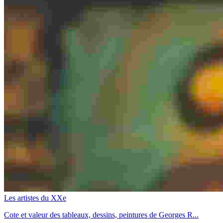
Les artistes du XXe
Cote et valeur des tableaux, dessins, peintures de Georges R...