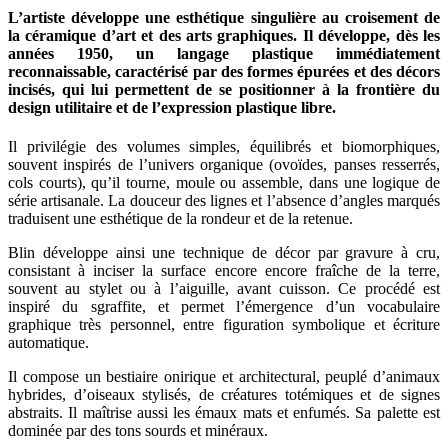
L’artiste développe une esthétique singulière au croisement de
la céramique d’art et des arts graphiques. Il développe, dès les
années 1950, un langage plastique immédiatement
reconnaissable, caractérisé par des formes épurées et des décors
incisés, qui lui permettent de se positionner à la frontière du
design utilitaire et de l’expression plastique libre.
Il privilégie des volumes simples, équilibrés et biomorphiques,
souvent inspirés de l’univers organique (ovoïdes, panses resserrés,
cols courts), qu’il tourne, moule ou assemble, dans une logique de
série artisanale. La douceur des lignes et l’absence d’angles marqués
traduisent une esthétique de la rondeur et de la retenue.
Blin développe ainsi une technique de décor par gravure à cru,
consistant à inciser la surface encore encore fraîche de la terre,
souvent au stylet ou à l’aiguille, avant cuisson. Ce procédé est
inspiré du sgraffite, et permet l’émergence d’un vocabulaire
graphique très personnel, entre figuration symbolique et écriture
automatique.
Il compose un bestiaire onirique et architectural, peuplé d’animaux
hybrides, d’oiseaux stylisés, de créatures totémiques et de signes
abstraits. Il maîtrise aussi les émaux mats et enfumés. Sa palette est
dominée par des tons sourds et minéraux.