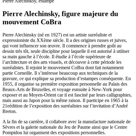
Pierre Alechinksy, estampe
Pierre Alechinsky, figure majeure du
mouvement CoBra
Pierre Alechinsky (né en 1927) est un artiste surréaliste et
expressioniste du XXème siècle. Il a des origines russes et juives,
qui vont influencer son œuvre. Il commence à prendre goût au
dessin très tôt, seule discipline pour laquelle il est autorisé à utiliser
sa main gauche à l’école. Il étudie à l’école supérieure de
l’architecture et des arts visuels, et découvre à cette période les
surréalistes. Il rejoint le mouvement CoBra dont fait notamment
partie Corneille. Il s’intéresse beaucoup aux techniques de la
gravure, ce qui explique sa production d’estampes conséquente. En
1955, il organise sa première exposition personnelle au Palais des
Beaux-Arts de Bruxelles, et voyage esnsuite à New-York pour
exposer et au Moyen-Orient car il est fasciné par leurs calligraphies,
mais aussi au Japon pour la même raison. Il paeticipe en 1965 à la
21eédition de l’exposition des surréalistes sur l’invitation d’André
Breton.
A la fin de sa carrière, il collabore avec la manufacture nationale de
Sèvres et la galerie nationale du Jeu de Paume ainsi que le Centre
Pompidou lui organisent des expositions personnelles.