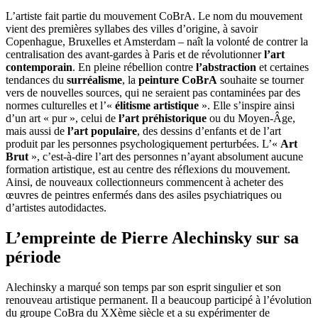
L’artiste fait partie du mouvement CoBrA. Le nom du mouvement
vient des premières syllabes des villes d’origine, à savoir
Copenhague, Bruxelles et Amsterdam – naît la volonté de contrer la
centralisation des avant-gardes à Paris et de révolutionner
l’art
contemporain
. En pleine rébellion contre
l’abstraction
et certaines
tendances du
surréalisme
, la
peinture CoBrA
souhaite se tourner
vers de nouvelles sources, qui ne seraient pas contaminées par des
normes culturelles et l’«
élitisme artistique
». Elle s’inspire ainsi
d’un art « pur », celui de
l’art préhistorique
ou du Moyen-Âge,
mais aussi de
l’art populaire
, des dessins d’enfants et de l’art
produit par les personnes psychologiquement perturbées. L’«
Art
Brut
», c’est-à-dire l’art des personnes n’ayant absolument aucune
formation artistique, est au centre des réflexions du mouvement.
Ainsi, de nouveaux collectionneurs commencent à acheter des
œuvres de peintres enfermés dans des asiles psychiatriques ou
d’artistes autodidactes.
L’empreinte de Pierre Alechinsky sur sa
période
Alechinsky a marqué son temps par son esprit singulier et son
renouveau artistique permanent. Il a beaucoup participé à l’évolution
du groupe CoBra du XXème siècle et a su expérimenter de