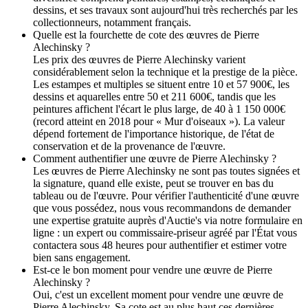
dessins, et ses travaux sont aujourd'hui très recherchés par les
collectionneurs, notamment français.
Quelle est la fourchette de cote des œuvres de Pierre
Alechinsky ?
Les prix des œuvres de Pierre Alechinsky varient
considérablement selon la technique et la prestige de la pièce.
Les estampes et multiples se situent entre 10 et 57 900€, les
dessins et aquarelles entre 50 et 211 600€, tandis que les
peintures affichent l'écart le plus large, de 40 à 1 150 000€
(record atteint en 2018 pour « Mur d'oiseaux »). La valeur
dépend fortement de l'importance historique, de l'état de
conservation et de la provenance de l'œuvre.
Comment authentifier une œuvre de Pierre Alechinsky ?
Les œuvres de Pierre Alechinsky ne sont pas toutes signées et
la signature, quand elle existe, peut se trouver en bas du
tableau ou de l'œuvre. Pour vérifier l'authenticité d'une œuvre
que vous possédez, nous vous recommandons de demander
une expertise gratuite auprès d'Auctie's via notre formulaire en
ligne : un expert ou commissaire-priseur agréé par l'État vous
contactera sous 48 heures pour authentifier et estimer votre
bien sans engagement.
Est-ce le bon moment pour vendre une œuvre de Pierre
Alechinsky ?
Oui, c'est un excellent moment pour vendre une œuvre de
Pierre Alechinsky. Sa cote est au plus haut ces dernières