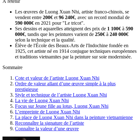
À retenir
Les œuvres de Luong Xuan Nhi, artiste franco-chinois, se
vendent entre
200€
et
96 240€
, avec un record mondial de
590 000€
en 2021 pour "Le tricot".
Ses dessins et aquarelles atteignent des prix de
1 100€
à
590
000€
, tandis que les peintures varient de
250€
à
240 000€
selon la technique et la qualité.
Élève de l'École des Beaux-Arts de l'Indochine fondée en
1925, cet artiste né en 1914 conjugue techniques européennes
et traditions vietnamites par la peinture sur soie modernisée.
Sommaire
Cote et valeur de l’artiste Luong Xuan Nhi
Ordre de valeur allant d’une œuvre simple à la plus
prestigieuse
Style et technique de l’artiste Luong Xuan Nhi
La vie de Luong Xuan Nhi
Focus sur Jeune fille au lotus, Luong Xuan Nhi
L’empreinte de Luong Xuan Nhi
La place de Luong Xuan Nhi dans la peinture vietnamienne
Reconnaître la signature de l’artiste
Connaître la valeur d’une œuvre