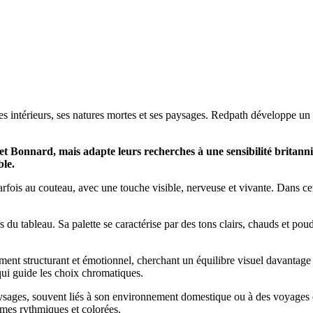
h
s intérieurs, ses natures mortes et ses paysages. Redpath développe un st
 et Bonnard, mais adapte leurs recherches à une sensibilité britanniq
ble.
rfois au couteau, avec une touche visible, nerveuse et vivante. Dans cer
es du tableau. Sa palette se caractérise par des tons clairs, chauds et po
nt structurant et émotionnel, cherchant un équilibre visuel davantage 
 qui guide les choix chromatiques.
paysages, souvent liés à son environnement domestique ou à des voyages 
ormes rythmiques et colorées.