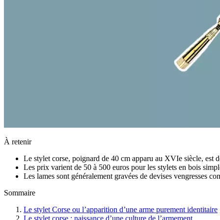
À retenir
Le stylet corse, poignard de 40 cm apparu au XVIe siècle, est de
Les prix varient de 50 à 500 euros pour les stylets en bois simp
Les lames sont généralement gravées de devises vengresses comm
Sommaire
Le stylet Corse ou l’apparition d’une arme purement identitaire
Le stylet corse : naissance d’une culture de l’armement