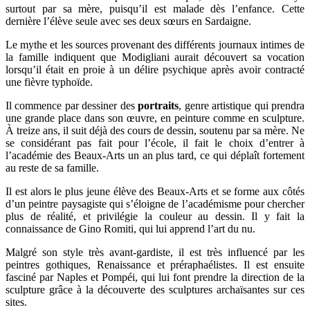
surtout par sa mère, puisqu’il est malade dès l’enfance. Cette
dernière l’élève seule avec ses deux sœurs en Sardaigne.
Le mythe et les sources provenant des différents journaux intimes de
la famille indiquent que Modigliani aurait découvert sa vocation
lorsqu’il était en proie à un délire psychique après avoir contracté
une fièvre typhoïde.
Il commence par dessiner des
portraits
, genre artistique qui prendra
une grande place dans son œuvre, en peinture comme en sculpture.
À treize ans, il suit déjà des cours de dessin, soutenu par sa mère. Ne
se considérant pas fait pour l’école, il fait le choix d’entrer à
l’académie des Beaux-Arts un an plus tard, ce qui déplaît fortement
au reste de sa famille.
Il est alors le plus jeune élève des Beaux-Arts et se forme aux côtés
d’un peintre paysagiste qui s’éloigne de l’académisme pour chercher
plus de réalité, et privilégie la couleur au dessin. Il y fait la
connaissance de Gino Romiti, qui lui apprend l’art du nu.
Malgré son style très avant-gardiste, il est très influencé par les
peintres gothiques, Renaissance et préraphaélistes. Il est ensuite
fasciné par Naples et Pompéi, qui lui font prendre la direction de la
sculpture grâce à la découverte des sculptures archaïsantes sur ces
sites.