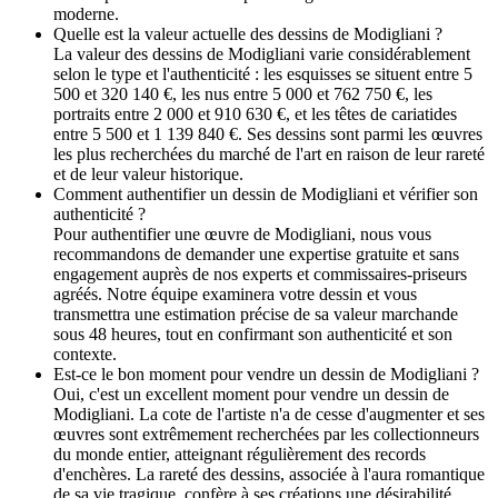
moderne.
Quelle est la valeur actuelle des dessins de Modigliani ?
La valeur des dessins de Modigliani varie considérablement
selon le type et l'authenticité : les esquisses se situent entre 5
500 et 320 140 €, les nus entre 5 000 et 762 750 €, les
portraits entre 2 000 et 910 630 €, et les têtes de cariatides
entre 5 500 et 1 139 840 €. Ses dessins sont parmi les œuvres
les plus recherchées du marché de l'art en raison de leur rareté
et de leur valeur historique.
Comment authentifier un dessin de Modigliani et vérifier son
authenticité ?
Pour authentifier une œuvre de Modigliani, nous vous
recommandons de demander une expertise gratuite et sans
engagement auprès de nos experts et commissaires-priseurs
agréés. Notre équipe examinera votre dessin et vous
transmettra une estimation précise de sa valeur marchande
sous 48 heures, tout en confirmant son authenticité et son
contexte.
Est-ce le bon moment pour vendre un dessin de Modigliani ?
Oui, c'est un excellent moment pour vendre un dessin de
Modigliani. La cote de l'artiste n'a de cesse d'augmenter et ses
œuvres sont extrêmement recherchées par les collectionneurs
du monde entier, atteignant régulièrement des records
d'enchères. La rareté des dessins, associée à l'aura romantique
de sa vie tragique, confère à ses créations une désirabilité