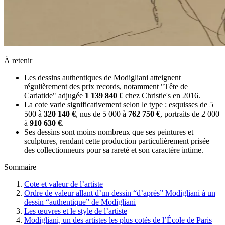
À retenir
Les dessins authentiques de Modigliani atteignent
régulièrement des prix records, notamment "Tête de
Cariatide" adjugée
1 139 840 €
chez Christie's en 2016.
La cote varie significativement selon le type : esquisses de 5
500 à
320 140 €
, nus de 5 000 à
762 750 €
, portraits de 2 000
à
910 630 €
.
Ses dessins sont moins nombreux que ses peintures et
sculptures, rendant cette production particulièrement prisée
des collectionneurs pour sa rareté et son caractère intime.
Sommaire
Cote et valeur de l’artiste
Ordre de valeur allant d’un dessin “d’après” Modigliani à un
dessin “authentique” de Modigliani
Les œuvres et le style de l’artiste
Modigliani, un des artistes les plus cotés de l’École de Paris